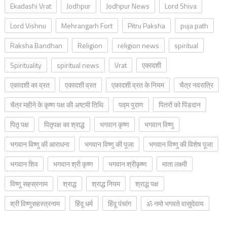
Ekadashi Vrat
Jodhpur
Jodhpur News
Lord Shiva
Lord Vishnu
Mehrangarh Fort
Pitru Paksha
puja path
Raksha Bandhan
Religion
religion news
spiritual
Spirituality
spiritual news
Vrat
एकादशी
एकादशी का व्रत
एकादशी व्रत
एकादशी व्रत के नियम
चैत्र नवरात्रि
चैत्र महीने के कृष्ण पक्ष की अष्टमी तिथि
पद्म पुराण
पितरों को पिंडदान
पितृ पक्ष
पितृपक्ष का श्राद्ध
भगवान कृष्ण
भगवान विष्णु
भगवान विष्णु की आराधना
भगवान विष्णु की पूजा
भगवान विष्णु की विशेष पूजा
भगवान शिव
भगवान श्री कृष्ण
भगवान श्रीकृष्ण
माता लक्ष्मी
विष्णु सहस्रनाम
श्राद्ध
श्राद्ध नियम
श्राद्ध पक्ष
श्री विष्णुसहस्त्रनाम
हिंदू धर्म
हिंदू पंचांग
ॐ नमो भगवते वासुदेवाय