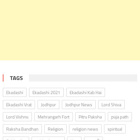
TAGS
Ekadashi
Ekadashi 2021
Ekadashi Kab Hai
Ekadashi Vrat
Jodhpur
Jodhpur News
Lord Shiva
Lord Vishnu
Mehrangarh Fort
Pitru Paksha
puja path
Raksha Bandhan
Religion
religion news
spiritual