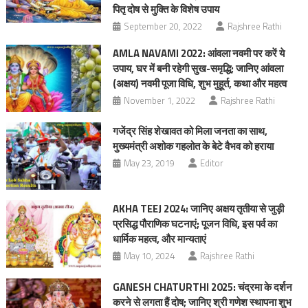
पितृ दोष से मुक्ति के विशेष उपाय
September 20, 2022
Rajshree Rathi
AMLA NAVAMI 2022: आंवला नवमी पर करें ये
उपाय, घर में बनी रहेगी सुख-समृद्धि; जानिए आंवला
(अक्षय) नवमी पूजा विधि, शुभ मुहूर्त, कथा और महत्‍व
November 1, 2022
Rajshree Rathi
गजेंद्र सिंह शेखावत को मिला जनता का साथ,
मुख्यमंत्री अशोक गहलोत के बेटे वैभव को हराया
May 23, 2019
Editor
AKHA TEEJ 2024: जानिए अक्षय तृतीया से जुड़ी
प्रसिद्ध पौराणिक घटनाएं; पूजन विधि, इस पर्व का
धार्मिक महत्व, और मान्यताएं
May 10, 2024
Rajshree Rathi
GANESH CHATURTHI 2025: चंद्रमा के दर्शन
करने से लगता हैं दोष; जानिए श्री गणेश स्‍थापना शुभ