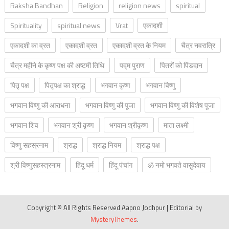
Raksha Bandhan
Religion
religion news
spiritual
Spirituality
spiritual news
Vrat
एकादशी
एकादशी का व्रत
एकादशी व्रत
एकादशी व्रत के नियम
चैत्र नवरात्रि
चैत्र महीने के कृष्ण पक्ष की अष्टमी तिथि
पद्म पुराण
पितरों को पिंडदान
पितृ पक्ष
पितृपक्ष का श्राद्ध
भगवान कृष्ण
भगवान विष्णु
भगवान विष्णु की आराधना
भगवान विष्णु की पूजा
भगवान विष्णु की विशेष पूजा
भगवान शिव
भगवान श्री कृष्ण
भगवान श्रीकृष्ण
माता लक्ष्मी
विष्णु सहस्रनाम
श्राद्ध
श्राद्ध नियम
श्राद्ध पक्ष
श्री विष्णुसहस्त्रनाम
हिंदू धर्म
हिंदू पंचांग
ॐ नमो भगवते वासुदेवाय
Copyright © All Rights Reserved Aapno Jodhpur
|
Editorial by
MysteryThemes
.