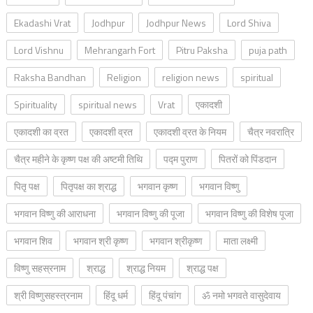
Ekadashi Vrat
Jodhpur
Jodhpur News
Lord Shiva
Lord Vishnu
Mehrangarh Fort
Pitru Paksha
puja path
Raksha Bandhan
Religion
religion news
spiritual
Spirituality
spiritual news
Vrat
एकादशी
एकादशी का व्रत
एकादशी व्रत
एकादशी व्रत के नियम
चैत्र नवरात्रि
चैत्र महीने के कृष्ण पक्ष की अष्टमी तिथि
पद्म पुराण
पितरों को पिंडदान
पितृ पक्ष
पितृपक्ष का श्राद्ध
भगवान कृष्ण
भगवान विष्णु
भगवान विष्णु की आराधना
भगवान विष्णु की पूजा
भगवान विष्णु की विशेष पूजा
भगवान शिव
भगवान श्री कृष्ण
भगवान श्रीकृष्ण
माता लक्ष्मी
विष्णु सहस्रनाम
श्राद्ध
श्राद्ध नियम
श्राद्ध पक्ष
श्री विष्णुसहस्त्रनाम
हिंदू धर्म
हिंदू पंचांग
ॐ नमो भगवते वासुदेवाय