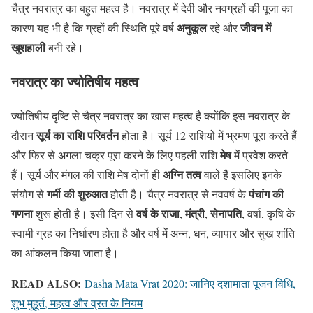
चैत्र नवरात्र का बहुत महत्व है। नवरात्र में देवी और नवग्रहों की पूजा का
अनुकूल
जीवन में
कारण यह भी है क‌ि ग्रहों की स्थ‌ित‌ि पूरे वर्ष
रहे और
खुशहाली
बनी रहे।
नवरात्र का
ज्योतिषीय महत्व
ज्योत‌िषीय दृष्ट‌ि से चैत्र नवरात्र का खास महत्व है क्योंक‌ि इस नवरात्र के
सूर्य का राश‌ि पर‌िवर्तन
दौरान
होता है। सूर्य 12 राश‌ियों में भ्रमण पूरा करते हैं
मेष
और फ‌िर से अगला चक्र पूरा करने के ल‌िए पहली राश‌ि
में प्रवेश करते
अग्न‌ि तत्व
हैं। सूर्य और मंगल की राश‌ि मेष दोनों ही
वाले हैं इसल‌िए इनके
गर्मी की शुरुआत
पंचांग की
संयोग से
होती है। चैत्र नवरात्र से नववर्ष के
गणना
वर्ष के राजा
मंत्री
सेनापत‌ि
शुरू होती है। इसी द‌िन से
,
,
, वर्षा, कृष‌ि के
स्वामी ग्रह का न‌िर्धारण होता है और वर्ष में अन्न, धन, व्यापार और सुख शांत‌ि
का आंकलन क‌िया जाता है।
READ ALSO:
Dasha Mata Vrat 2020: जानिए दशामाता पूजन विधि,
शुभ मुहूर्त, महत्व और व्रत के नियम