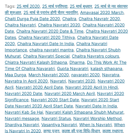
Tags:
25 मार्च 2020
,
25 मार्च प्रतिपदा
,
25 मार्च बुधवार
,
25 मार्च से नव संवत्‍सर
की शुरुआत
,
25 मार्च से प्रारंभ होगी चैत्र नवरात्रि
,
Amavasai 2020 March
,
Chaiti Durga Puja Date 2020
,
Chaitra
,
Chaitra Navratr 2020
,
Chaitra Navratri
,
Chaitra Navratri 2020
,
Chaitra Navratri 2020
Date
,
Chaitra Navratri 2020 Date & Time
,
Chaitra Navratri 2020
Dates
,
Chaitra Navratri 2020 Tithiya
,
Chaitra Navratri Date
2020
,
Chaitra Navratri Date In India
,
Chaitra Navratri
Importance
,
chaitra navratri mantra
,
Chaitra Navratri Shubh
Muhurat
,
Chaitra Navratri Special
,
Chaitra Navratrs colours
,
Chiatra Navratri Kalash Sthapna
,
Dharma
,
Do This Work At The
Time Of Chaitra Navaratri
,
Gupta Navaratri
,
kalash sthapana
,
Maa Durga
,
March Navratri 2020
,
navaratri 2020
,
Navratra
,
Navratra In April 2020
,
Navratri
,
Navratri 2020
,
Navratri 2020
April
,
Navratri 2020 April Date
,
Navratri 2020 April In Hindi
,
Navratri 2020 Date
,
Navratri 2020 March April
,
Navratri 2020
Significance
,
Navratri 2020 Start Date
,
Navratri 2020 Start
Date Navratri 2020 April Start Date
,
Navratri Date In India
,
Navratri Kab Se Hai
,
Navratri Kalsh Sthapana Shubh Muhurat
,
Navratri message
,
Navratri Status
,
Navratri Worship Method
,
Shardiya Navratri
,
Vasantiya Navratri
,
When Is Navratri
,
When
Is Navratri In 2020
,
कन्या पूजन
,
कलश की पूजा विधि-विधान
,
कलश स्थापना
,