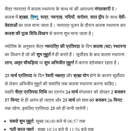
मंगलकारी
चैत्र नवरात्र में कलश स्थापना के साथ मां की आराधना
है।
ब्रह्मा
विष्णु
रूद्र
नवग्रह
नदियों
सरोवर
सात द्वीप
देवी-
कलश में
,
,
,
,
,
,
के साथ
देवताओं
का वास माना जाता है। नवरात्र पूजन के दौरान कलश स्थापना कर
कलश की पूजा विधि-विधान
से करना शुभ माना जाता है।
नवरात्रि की प्रतिपदा
कलश (घट) स्थापना
ज्योतिष के अनुसार चैत्र
के दिन
शुभ मुहूर्त
का विधान है जो की
में ही करते हैं। सूर्योदय के बाद कलश स्थापना
लाभ,
अमृत चौघड़िया
शुभ अभिजीत मुहुर्त्त
या
में करना श्रेयष्कर रहता है।
25 मार्च प्रतिपदा
रेवती नक्षत्र
ब्रह्म योग
के दिन
और
होने के कारण सूर्योदय
से लेकर अभिजीत मुहूर्त की समाप्ति तक कलश स्थापना करना चाहिए।
चैत्र प्रतिपदा तिथि
24 मार्च
2 बजकर
यद्यपि
का प्रारंभ
मंगलवार को दोपहर
57 मिनट
25 मार्च
05 बजकर 26 मिनट
से ही आरंभ हो जाएगा और
को शाम
25
तक रहेगा, इसलिए प्रतिपदा
को ही मानी जायेगी।
सबसे शुभ मुहूर्त
: सुबह 06:00 बजे से 06:57 तक
गुली काल मुहूर्त
: सुबह 10:24 बजे से 11:56 बजे तक