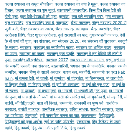
कलश स्थापना का अमृत चौघड़िया
,
कलश स्थापना का क्या है मुहूर्त
,
कलश स्थापना का
विधान
,
कलश स्थापना का शुभ मुहूर्त
,
कात्यायनी कालरात्रि
,
किस दिन किस देवी की
होगी पूजा
,
कुल देवी-देवताओं की पूजा
,
कूष्मांडा
,
क्या करे नवरात्रि पर?
,
गुप्त नवरात्र
,
गुप्त नवरात्रि
,
गुप्त नवरात्रि क्या हैं
,
चंद्रघंटा
,
चैत्र नवरात्र
,
चैत्र नवरात्र 2020 से
जुड़ी बातें
,
चैत्र नवरात्र का आरंभ
,
चैत्र नवरात्र का महत्व
,
चैत्र नवरात्रि
,
चैत्र
प्रतिपदा तिथि
,
चैत्र शुक्ल प्रतिपदा
,
दुर्गा सप्तशती का पाठ
,
दुर्गासप्तशती का पाठ
,
देवी
के नौ रूपों की पूजा
,
नव संवत्सर
,
नव संवत्सर 2020
,
नव संवत्‍सर की शुरुआत
,
नवदुर्गा
के स्वरुप
,
नवरात्र
,
नवरात्र का ज्योतिषीय महत्व
,
नवरात्र का धार्मिक महत्व
,
नवरात्र
का पारण
,
नवरात्र का महत्व
,
नवरात्र पूजा पद्धति
,
नवरात्र में इन देवियों की होती है
पूजा
,
नवरात्रि की प्रतिपदा
,
नवसंवत् 2077
,
नाव पर माता का आगमन
,
प्रभु श्री राम
की जयतीं
,
प्रमादी नया संवत्सर
,
ब्रह्मचारिणी
,
भगवान राम के जन्मतिथि
,
भगवान राम के
जन्मदिन
,
भगवान व‌िष्णु के सातवें अवतार
,
मत्स्य रूप
,
महागौरी
,
महानवमी का व्रत kab
hain
,
मां कमला देवी
,
मां काली
,
मां कुष्मांडा
,
मां चंद्रघंटा
,
मां छिन्नमस्ता
,
मां तारा देवी
,
मां त्रिपुर भैरवी
,
मां त्रिपुर सुंदरी
,
मां दुर्गा की आराधना
,
मां दुर्गा की गुप्त पूजा
,
मां दुर्गा के
नौ स्वरूप
,
मां धूमावती
,
मां बगलामुखी
,
मां भगवती
,
मां भगवती की गुप्त पूजा
,
मां भगवती
की पूजा
,
मां भगवती के नौ रूपों
,
मां भगवती को समर्पित पर्व
,
मां भुवनेश्वरी
,
मां महागौरी
,
मां
मातंगी
,
माँ सिद्धिदात्री
,
माता की विदाई
,
रामनवमी
,
रामनवमी का पुण्य पर्व
,
वासंतिक
नवरात्र
,
वासंती नवरात्र
,
वासन्तिक नवरात्र
,
शक्ति साधना
,
शारदीय नवरात्र
,
शुक्ल
पक्ष प्रतिपदा
,
शैलपुत्री
,
श्री रामचरित मानस का पाठ
,
संवत्सराम्भ
,
सिद्धिदात्री
,
सिद्धिदात्री की पूजा अर्चना
,
सूर्य का राश‌ि पर‌िवर्तन
,
स्कंदमाता
,
हिंदू कैलेंडर के पहले
महीने
,
हिंदू नववर्ष
,
हिंदू पंचांग की पहली तिथि
,
ह‌िन्दू नववर्ष