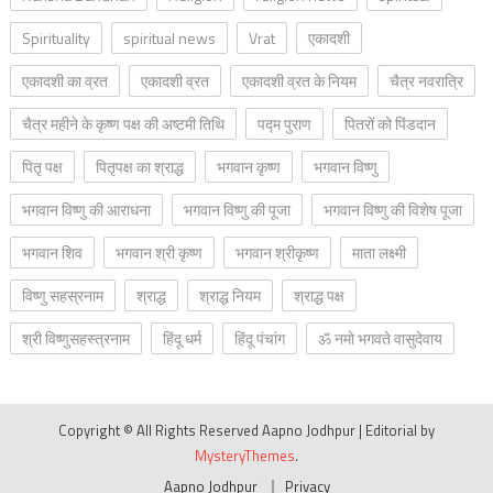
Spirituality
spiritual news
Vrat
एकादशी
एकादशी का व्रत
एकादशी व्रत
एकादशी व्रत के नियम
चैत्र नवरात्रि
चैत्र महीने के कृष्ण पक्ष की अष्टमी तिथि
पद्म पुराण
पितरों को पिंडदान
पितृ पक्ष
पितृपक्ष का श्राद्ध
भगवान कृष्ण
भगवान विष्णु
भगवान विष्णु की आराधना
भगवान विष्णु की पूजा
भगवान विष्णु की विशेष पूजा
भगवान शिव
भगवान श्री कृष्ण
भगवान श्रीकृष्ण
माता लक्ष्मी
विष्णु सहस्रनाम
श्राद्ध
श्राद्ध नियम
श्राद्ध पक्ष
श्री विष्णुसहस्त्रनाम
हिंदू धर्म
हिंदू पंचांग
ॐ नमो भगवते वासुदेवाय
Copyright © All Rights Reserved Aapno Jodhpur
|
Editorial by
MysteryThemes
.
Aapno Jodhpur
Privacy