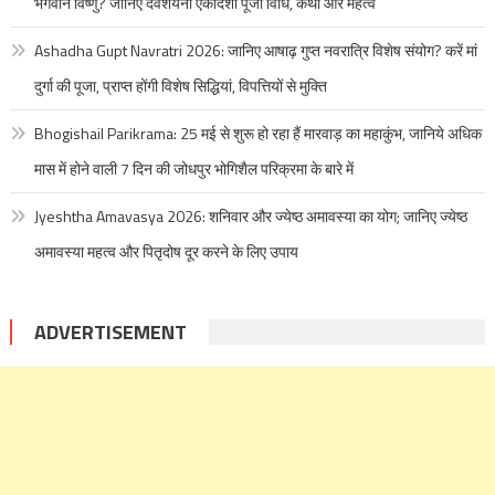
भगवान विष्णु? जानिए देवशयनी एकादशी पूजा विधि, कथा और महत्व
Ashadha Gupt Navratri 2026: जानिए आषाढ़ गुप्त नवरात्रि विशेष संयोग? करें मां
दुर्गा की पूजा, प्राप्त होंगी विशेष सिद्धियां, विपत्तियों से मुक्ति
Bhogishail Parikrama: 25 मई से शुरू हो रहा हैं मारवाड़ का महाकुंभ, जानिये अधिक
मास में होने वाली 7 दिन की जोधपुर भोगिशैल परिक्रमा के बारे में
Jyeshtha Amavasya 2026: शनिवार और ज्येष्ठ अमावस्या का योग; जानिए ज्येष्ठ
अमावस्या महत्व और पितृदोष दूर करने के लिए उपाय
ADVERTISEMENT