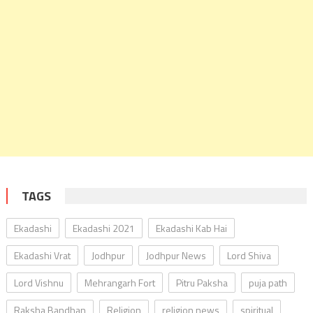
TAGS
Ekadashi
Ekadashi 2021
Ekadashi Kab Hai
Ekadashi Vrat
Jodhpur
Jodhpur News
Lord Shiva
Lord Vishnu
Mehrangarh Fort
Pitru Paksha
puja path
Raksha Bandhan
Religion
religion news
spiritual