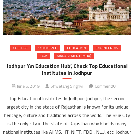
COLLEGE
COMMERCE
EDUCATION
ENGINEERING
LAW
MANAGEMENT (MBA)
Jodhpur ‘An Education Hub’, Check Top Educational
Institutes In Jodhpur
June 5, 2019
Shwetang Singhvi
Comment(0)
Top Educational Institutes In Jodhpur: Jodhpur, the second
largest city in the state of Rajasthan is known for its unique
heritage, culture and traditions across the world. The Blue City
is the only city in the state of Rajasthan which holds many
national institutes like AIIMS, IIT, NIFT, FDDI, NLU, etc. Jodhpur