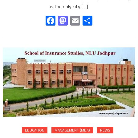
is the only city […]
Facebook
Mastodon
Email
Share
EDUCATION
MANAGEMENT (MBA)
NEWS