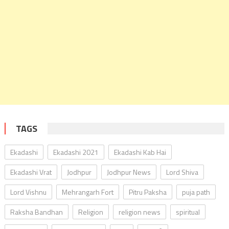
TAGS
Ekadashi
Ekadashi 2021
Ekadashi Kab Hai
Ekadashi Vrat
Jodhpur
Jodhpur News
Lord Shiva
Lord Vishnu
Mehrangarh Fort
Pitru Paksha
puja path
Raksha Bandhan
Religion
religion news
spiritual