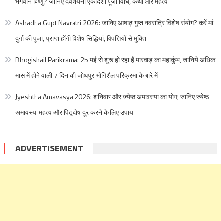
भगवान विष्णु? जानिए देवशयनी एकादशी पूजा विधि, कथा और महत्व
Ashadha Gupt Navratri 2026: जानिए आषाढ़ गुप्त नवरात्रि विशेष संयोग? करें मां
दुर्गा की पूजा, प्राप्त होंगी विशेष सिद्धियां, विपत्तियों से मुक्ति
Bhogishail Parikrama: 25 मई से शुरू हो रहा हैं मारवाड़ का महाकुंभ, जानिये अधिक
मास में होने वाली 7 दिन की जोधपुर भोगिशैल परिक्रमा के बारे में
Jyeshtha Amavasya 2026: शनिवार और ज्येष्ठ अमावस्या का योग; जानिए ज्येष्ठ
अमावस्या महत्व और पितृदोष दूर करने के लिए उपाय
ADVERTISEMENT