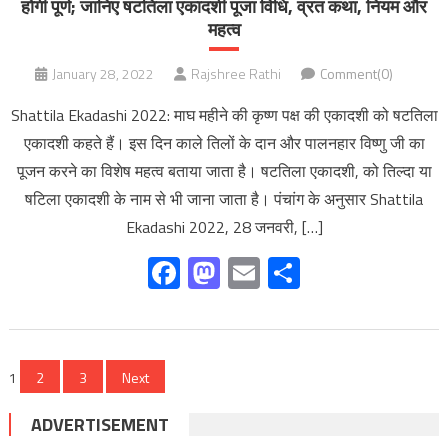
होगी पूर्ण; जानिए षटतिला एकादशी पूजा विधि, व्रत कथा, नियम और
महत्‍व
January 28, 2022
Rajshree Rathi
Comment(0)
Shattila Ekadashi 2022: माघ महीने की कृष्ण पक्ष की एकादशी को षटतिला
एकादशी कहते हैं। इस दिन काले तिलों के दान और पालनहार विष्णु जी का
पूजन करने का विशेष महत्व बताया जाता है। षटतिला एकादशी, को तिल्दा या
षटिला एकादशी के नाम से भी जाना जाता है। पंचांग के अनुसार Shattila
Ekadashi 2022, 28 जनवरी, […]
Facebook
Mastodon
Email
Share
Posts
1
2
3
Next
pagination
ADVERTISEMENT