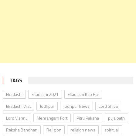
TAGS
Ekadashi
Ekadashi 2021
Ekadashi Kab Hai
Ekadashi Vrat
Jodhpur
Jodhpur News
Lord Shiva
Lord Vishnu
Mehrangarh Fort
Pitru Paksha
puja path
Raksha Bandhan
Religion
religion news
spiritual