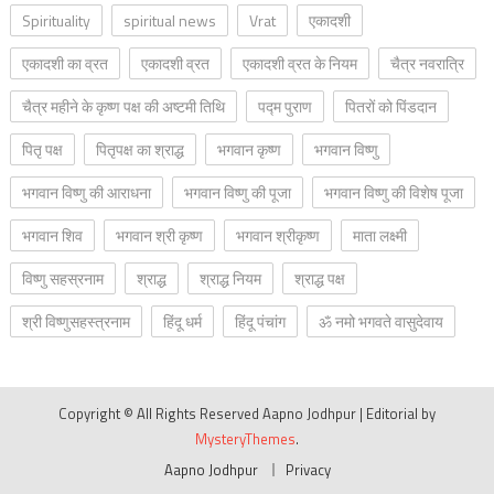
Spirituality
spiritual news
Vrat
एकादशी
एकादशी का व्रत
एकादशी व्रत
एकादशी व्रत के नियम
चैत्र नवरात्रि
चैत्र महीने के कृष्ण पक्ष की अष्टमी तिथि
पद्म पुराण
पितरों को पिंडदान
पितृ पक्ष
पितृपक्ष का श्राद्ध
भगवान कृष्ण
भगवान विष्णु
भगवान विष्णु की आराधना
भगवान विष्णु की पूजा
भगवान विष्णु की विशेष पूजा
भगवान शिव
भगवान श्री कृष्ण
भगवान श्रीकृष्ण
माता लक्ष्मी
विष्णु सहस्रनाम
श्राद्ध
श्राद्ध नियम
श्राद्ध पक्ष
श्री विष्णुसहस्त्रनाम
हिंदू धर्म
हिंदू पंचांग
ॐ नमो भगवते वासुदेवाय
Copyright © All Rights Reserved Aapno Jodhpur
|
Editorial by
MysteryThemes
.
Aapno Jodhpur
Privacy