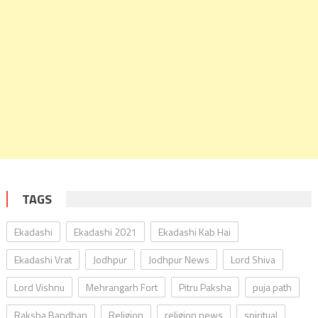
TAGS
Ekadashi
Ekadashi 2021
Ekadashi Kab Hai
Ekadashi Vrat
Jodhpur
Jodhpur News
Lord Shiva
Lord Vishnu
Mehrangarh Fort
Pitru Paksha
puja path
Raksha Bandhan
Religion
religion news
spiritual