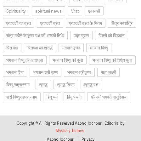
Spirituality
spiritual news
Vrat
एकादशी
एकादशी का व्रत
एकादशी व्रत
एकादशी व्रत के नियम
चैत्र नवरात्रि
चैत्र महीने के कृष्ण पक्ष की अष्टमी तिथि
पद्म पुराण
पितरों को पिंडदान
पितृ पक्ष
पितृपक्ष का श्राद्ध
भगवान कृष्ण
भगवान विष्णु
भगवान विष्णु की आराधना
भगवान विष्णु की पूजा
भगवान विष्णु की विशेष पूजा
भगवान शिव
भगवान श्री कृष्ण
भगवान श्रीकृष्ण
माता लक्ष्मी
विष्णु सहस्रनाम
श्राद्ध
श्राद्ध नियम
श्राद्ध पक्ष
श्री विष्णुसहस्त्रनाम
हिंदू धर्म
हिंदू पंचांग
ॐ नमो भगवते वासुदेवाय
Copyright © All Rights Reserved Aapno Jodhpur
|
Editorial by
MysteryThemes
.
Aapno Jodhpur
Privacy