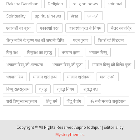
Raksha Bandhan
Religion
religion news
spiritual
Spirituality
spiritual news
Vrat
एकादशी
एकादशी का व्रत
एकादशी व्रत
एकादशी व्रत के नियम
चैत्र नवरात्रि
चैत्र महीने के कृष्ण पक्ष की अष्टमी तिथि
पद्म पुराण
पितरों को पिंडदान
पितृ पक्ष
पितृपक्ष का श्राद्ध
भगवान कृष्ण
भगवान विष्णु
भगवान विष्णु की आराधना
भगवान विष्णु की पूजा
भगवान विष्णु की विशेष पूजा
भगवान शिव
भगवान श्री कृष्ण
भगवान श्रीकृष्ण
माता लक्ष्मी
विष्णु सहस्रनाम
श्राद्ध
श्राद्ध नियम
श्राद्ध पक्ष
श्री विष्णुसहस्त्रनाम
हिंदू धर्म
हिंदू पंचांग
ॐ नमो भगवते वासुदेवाय
Copyright © All Rights Reserved Aapno Jodhpur
|
Editorial by
MysteryThemes
.