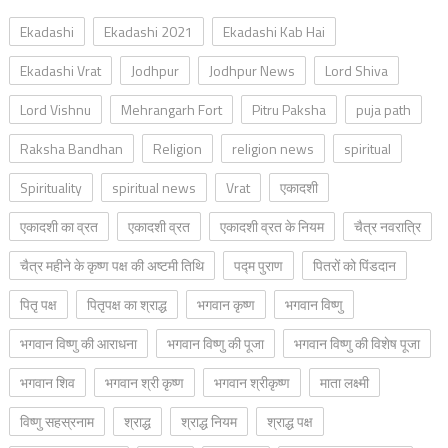
Ekadashi
Ekadashi 2021
Ekadashi Kab Hai
Ekadashi Vrat
Jodhpur
Jodhpur News
Lord Shiva
Lord Vishnu
Mehrangarh Fort
Pitru Paksha
puja path
Raksha Bandhan
Religion
religion news
spiritual
Spirituality
spiritual news
Vrat
एकादशी
एकादशी का व्रत
एकादशी व्रत
एकादशी व्रत के नियम
चैत्र नवरात्रि
चैत्र महीने के कृष्ण पक्ष की अष्टमी तिथि
पद्म पुराण
पितरों को पिंडदान
पितृ पक्ष
पितृपक्ष का श्राद्ध
भगवान कृष्ण
भगवान विष्णु
भगवान विष्णु की आराधना
भगवान विष्णु की पूजा
भगवान विष्णु की विशेष पूजा
भगवान शिव
भगवान श्री कृष्ण
भगवान श्रीकृष्ण
माता लक्ष्मी
विष्णु सहस्रनाम
श्राद्ध
श्राद्ध नियम
श्राद्ध पक्ष