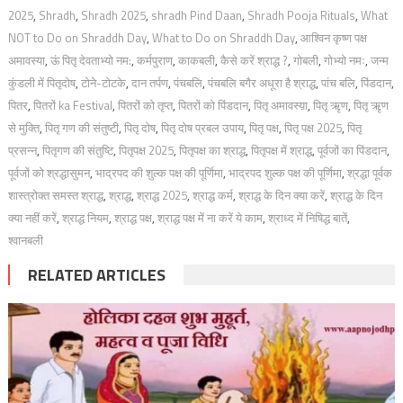
2025
,
Shradh
,
Shradh 2025
,
shradh Pind Daan
,
Shradh Pooja Rituals
,
What
NOT to Do on Shraddh Day
,
What to Do on Shraddh Day
,
आश्विन कृष्ण पक्ष
अमावस्या
,
ऊं पितृ देवताभ्यो नम:
,
कर्मपुराण
,
काकबली
,
कैसे करें श्राद्ध ?
,
गोबली
,
गोभ्यो नमः
,
जन्म
कुंडली में पितृदोष
,
टोने-टोटके
,
दान तर्पण
,
पंचबलि
,
पंचबलि बगैर अधूरा है श्राद्ध
,
पांच बलि
,
पिंडदान
,
पितर
,
पितरों ka Festival
,
पितरों को तृप्त
,
पितरों को पिंडदान
,
पितृ अमावस्य़ा
,
पितृ ऋृण
,
पितृ ऋृण
से मुक्ति
,
पितृ गण की संतुष्टी
,
पितृ दोष
,
पितृ दोष प्रबल उपाय
,
पितृ पक्ष
,
पितृ पक्ष 2025
,
पितृ
प्रसन्न
,
पितृगण की संतुष्टि
,
पितृपक्ष 2025
,
पितृपक्ष का श्राद्ध
,
पितृपक्ष में श्राद्ध
,
पूर्वजों का पिंडदान
,
पूर्वजों को श्रद्धासुमन
,
भाद्रपद की शुल्क पक्ष की पूर्णिमा
,
भाद्रपद शुल्क पक्ष की पूर्णिमा
,
श्रद्धा पूर्वक
शास्त्रोक्त समस्त श्राद्ध
,
श्राद्ध
,
श्राद्ध 2025
,
श्राद्ध कर्म
,
श्राद्ध के दिन क्या करें
,
श्राद्ध के दिन
क्या नहीं करें
,
श्राद्ध नियम
,
श्राद्ध पक्ष
,
श्राद्ध पक्ष में ना करें ये काम
,
श्राध्द में निषिद्ध बातें
,
श्वानबली
RELATED ARTICLES