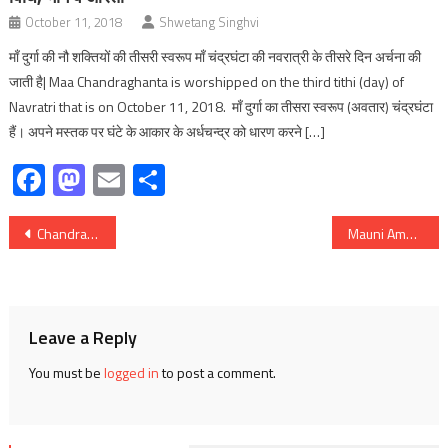
October 11, 2018
Shwetang Singhvi
माँ दुर्गा की नौ शक्तियों की तीसरी स्वरूप माँ चंद्रघंटा की नवरात्री के तीसरे दिन अर्चना की
जाती है| Maa Chandraghanta is worshipped on the third tithi (day) of
Navratri that is on October 11, 2018. माँ दुर्गा का तीसरा स्वरूप (अवतार) चंद्रघंटा
हैं। अपने मस्तक पर घंटे के आकार के अर्धचन्द्र को धारण करने […]
Facebook
Mastodon
Email
Share
Post
Chandra Grahan 2025 भाद्रपद पूर्णिमा पर; जानिये ग्रहण का धार्मिक प्रभाव, सूतक के दौरान कौनसी बातों का रखें ध्यान, राशि अनुसार दान करने से मिलेगा लाभ
Mauni Amavasya 2026: क्यों रखा जाता है इस अमावस्या पर मौन? जानिये माघी अमावस्या का धार्मिक और आध्यात्मिक महत्व, पितृ दोष से मुक्ति उपाय
navigation
Leave a Reply
You must be
logged in
to post a comment.