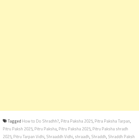
Tagged
How to Do Shradhh?
,
Pitra Paksha 2025
,
Pitra Paksha Tarpan
,
Pitru Paksh 2025
,
Pitru Paksha
,
Pitru Paksha 2025
,
Pitru Paksha shradh
2025
,
Pitru Tarpan Vidhi
,
Shraaddh Vidhi
,
shraadh
,
Shraddh
,
Shraddh Paksh