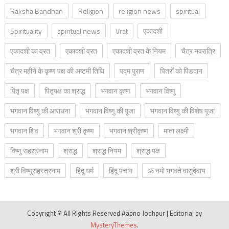
Raksha Bandhan
Religion
religion news
spiritual
Spirituality
spiritual news
Vrat
एकादशी
एकादशी का व्रत
एकादशी व्रत
एकादशी व्रत के नियम
चैत्र नवरात्रि
चैत्र महीने के कृष्ण पक्ष की अष्टमी तिथि
पद्म पुराण
पितरों को पिंडदान
पितृ पक्ष
पितृपक्ष का श्राद्ध
भगवान कृष्ण
भगवान विष्णु
भगवान विष्णु की आराधना
भगवान विष्णु की पूजा
भगवान विष्णु की विशेष पूजा
भगवान शिव
भगवान श्री कृष्ण
भगवान श्रीकृष्ण
माता लक्ष्मी
विष्णु सहस्रनाम
श्राद्ध
श्राद्ध नियम
श्राद्ध पक्ष
श्री विष्णुसहस्त्रनाम
हिंदू धर्म
हिंदू पंचांग
ॐ नमो भगवते वासुदेवाय
Copyright © All Rights Reserved Aapno Jodhpur
|
Editorial by
MysteryThemes
.