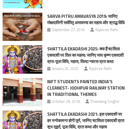
SARVA PITRU AMAVASYA 2019: जानिए
मोक्षदायिनी सर्वपितृ अमावस्या का महत्‍व और श्राद्ध विधि
September 27, 2019
Rajshree Rathi
SHATTILA EKADASHI 2025: क्या हैं षटतिला
एकादशी पर तिल का महत्व; जानिए माघ कृष्ण एकादशी
व्रत-पूजा विधि, महत्‍व, तिल्दा ग्यारस व्रत कथा
January 25, 2025
Rajshree Rathi
NIFT STUDENTS PAINTED INDIA’S
CLEANEST- JODHPUR RAILWAY STATION
IN TRADITIONAL THEMES
October 28, 2018
Shwetang Singhvi
SHATTILA EKADASHI 2021: इस एकादशी पर
हर मनोकामना होगी पूर्ण, जानिए षटतिला एकादशी व्रत
शुभ मुहूर्त, पूजा विधि, व्रत कथा और महत्‍व