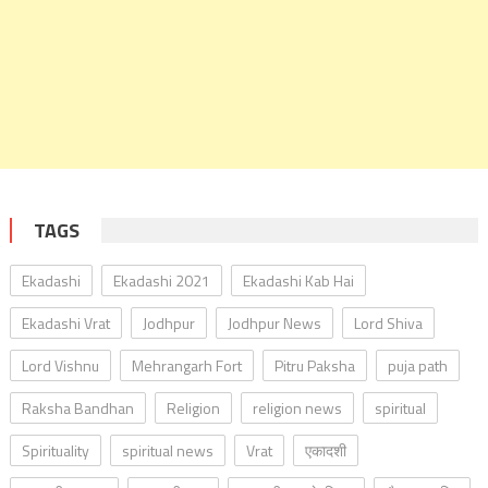
TAGS
Ekadashi
Ekadashi 2021
Ekadashi Kab Hai
Ekadashi Vrat
Jodhpur
Jodhpur News
Lord Shiva
Lord Vishnu
Mehrangarh Fort
Pitru Paksha
puja path
Raksha Bandhan
Religion
religion news
spiritual
Spirituality
spiritual news
Vrat
एकादशी