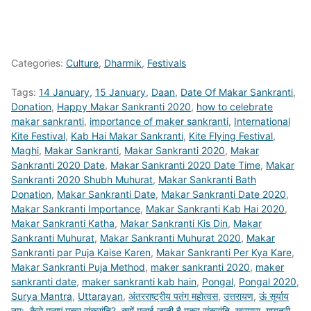
Categories:
Culture
,
Dharmik
,
Festivals
Tags:
14 January
,
15 January
,
Daan
,
Date Of Makar Sankranti
,
Donation
,
Happy Makar Sankranti 2020
,
how to celebrate
makar sankranti
,
importance of maker sankranti
,
International
Kite Festival
,
Kab Hai Makar Sankranti
,
Kite Flying Festival
,
Maghi
,
Makar Sankranti
,
Makar Sankranti 2020
,
Makar
Sankranti 2020 Date
,
Makar Sankranti 2020 Date Time
,
Makar
Sankranti 2020 Shubh Muhurat
,
Makar Sankranti Bath
Donation
,
Makar Sankranti Date
,
Makar Sankranti Date 2020
,
Makar Sankranti Importance
,
Makar Sankranti Kab Hai 2020
,
Makar Sankranti Katha
,
Makar Sankranti Kis Din
,
Makar
Sankranti Muhurat
,
Makar Sankranti Muhurat 2020
,
Makar
Sankranti par Puja Kaise Karen
,
Makar Sankranti Per Kya Kare
,
Makar Sankranti Puja Method
,
maker sankranti 2020
,
maker
sankranti date
,
maker sankranti kab hain
,
Pongal
,
Pongal 2020
,
Surya Mantra
,
Uttarayan
,
अंतरराष्ट्रीय पतंग महोत्वस
,
उत्तरायण
,
ऊं सूर्याय
नम:
,
कैसे मनाएं मकर संक्रांति?
,
क्यों मनाई जाती है मकर संक्रांति
,
खरमास
,
गायत्री