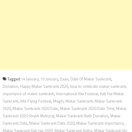
Tagged
14 January
,
15 January
,
Daan
,
Date Of Makar Sankranti
,
Donation
,
Happy Makar Sankranti 2020
,
how to celebrate makar sankranti
,
importance of maker sankranti
,
International Kite Festival
,
Kab Hai Makar
Sankranti
,
Kite Flying Festival
,
Maghi
,
Makar Sankranti
,
Makar Sankranti
2020
,
Makar Sankranti 2020 Date
,
Makar Sankranti 2020 Date Time
,
Makar
Sankranti 2020 Shubh Muhurat
,
Makar Sankranti Bath Donation
,
Makar
Sankranti Date
,
Makar Sankranti Date 2020
,
Makar Sankranti Importance
,
Makar Sankranti Kab Hai 2020
,
Makar Sankranti Katha
,
Makar Sankranti Kis