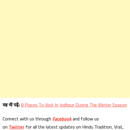
यह
भी
पढ़ें:
8 Places To Visit In Jodhpur During The Winter Season
Connect with us through
Facebook
and follow us
on
Twitter
for all the latest updates on Hindu Tradition, Vrat,