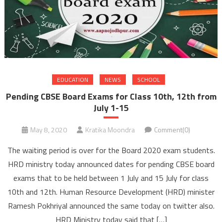
EDUCATION
NEWS
SCHOOL
Pending CBSE Board Exams for Class 10th, 12th from
July 1-15
May 8, 2020
Kratika Moondra
Comment(0)
The waiting period is over for the Board 2020 exam students.
HRD ministry today announced dates for pending CBSE board
exams that to be held between 1 July and 15 July for class
10th and 12th. Human Resource Development (HRD) minister
Ramesh Pokhriyal announced the same today on twitter also.
HRD Ministry today said that […]