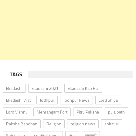
TAGS
Ekadashi
Ekadashi 2021
Ekadashi Kab Hai
Ekadashi Vrat
Jodhpur
Jodhpur News
Lord Shiva
Lord Vishnu
Mehrangarh Fort
Pitru Paksha
puja path
Raksha Bandhan
Religion
religion news
spiritual
Spirituality
spiritual news
Vrat
एकादशी