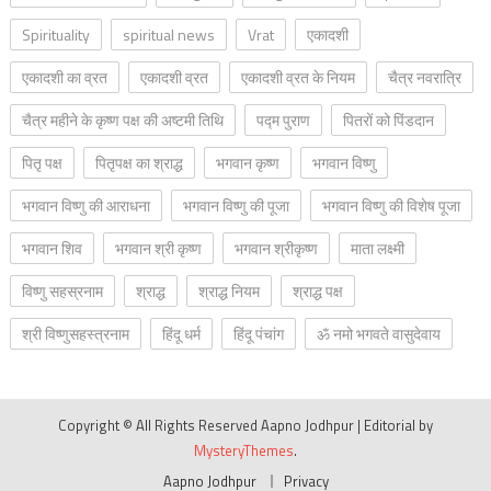
Spirituality
spiritual news
Vrat
एकादशी
एकादशी का व्रत
एकादशी व्रत
एकादशी व्रत के नियम
चैत्र नवरात्रि
चैत्र महीने के कृष्ण पक्ष की अष्टमी तिथि
पद्म पुराण
पितरों को पिंडदान
पितृ पक्ष
पितृपक्ष का श्राद्ध
भगवान कृष्ण
भगवान विष्णु
भगवान विष्णु की आराधना
भगवान विष्णु की पूजा
भगवान विष्णु की विशेष पूजा
भगवान शिव
भगवान श्री कृष्ण
भगवान श्रीकृष्ण
माता लक्ष्मी
विष्णु सहस्रनाम
श्राद्ध
श्राद्ध नियम
श्राद्ध पक्ष
श्री विष्णुसहस्त्रनाम
हिंदू धर्म
हिंदू पंचांग
ॐ नमो भगवते वासुदेवाय
Copyright © All Rights Reserved Aapno Jodhpur
|
Editorial by
MysteryThemes
.
Aapno Jodhpur
Privacy