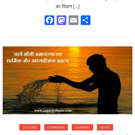
का विधान […]
Facebook
Mastodon
Email
Share
CULTURE
DHARAMIK
DHARMIK
NEWS