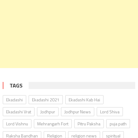
TAGS
Ekadashi
Ekadashi 2021
Ekadashi Kab Hai
Ekadashi Vrat
Jodhpur
Jodhpur News
Lord Shiva
Lord Vishnu
Mehrangarh Fort
Pitru Paksha
puja path
Raksha Bandhan
Religion
religion news
spiritual