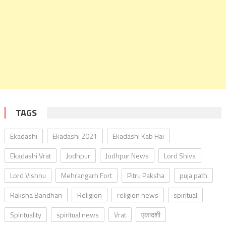
TAGS
Ekadashi
Ekadashi 2021
Ekadashi Kab Hai
Ekadashi Vrat
Jodhpur
Jodhpur News
Lord Shiva
Lord Vishnu
Mehrangarh Fort
Pitru Paksha
puja path
Raksha Bandhan
Religion
religion news
spiritual
Spirituality
spiritual news
Vrat
एकादशी