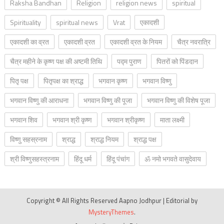
Raksha Bandhan
Religion
religion news
spiritual
Spirituality
spiritual news
Vrat
एकादशी
एकादशी का व्रत
एकादशी व्रत
एकादशी व्रत के नियम
चैत्र नवरात्रि
चैत्र महीने के कृष्ण पक्ष की अष्टमी तिथि
पद्म पुराण
पितरों को पिंडदान
पितृ पक्ष
पितृपक्ष का श्राद्ध
भगवान कृष्ण
भगवान विष्णु
भगवान विष्णु की आराधना
भगवान विष्णु की पूजा
भगवान विष्णु की विशेष पूजा
भगवान शिव
भगवान श्री कृष्ण
भगवान श्रीकृष्ण
माता लक्ष्मी
विष्णु सहस्रनाम
श्राद्ध
श्राद्ध नियम
श्राद्ध पक्ष
श्री विष्णुसहस्त्रनाम
हिंदू धर्म
हिंदू पंचांग
ॐ नमो भगवते वासुदेवाय
Copyright © All Rights Reserved Aapno Jodhpur
|
Editorial by
MysteryThemes
.