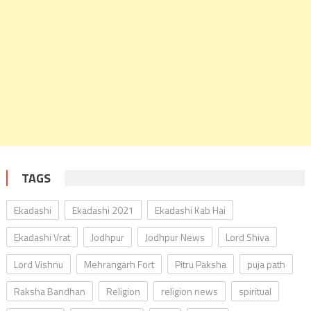
TAGS
Ekadashi
Ekadashi 2021
Ekadashi Kab Hai
Ekadashi Vrat
Jodhpur
Jodhpur News
Lord Shiva
Lord Vishnu
Mehrangarh Fort
Pitru Paksha
puja path
Raksha Bandhan
Religion
religion news
spiritual