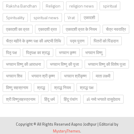
Raksha Bandhan
Religion
religion news
spiritual
Spirituality
spiritual news
Vrat
एकादशी
एकादशी का व्रत
एकादशी व्रत
एकादशी व्रत के नियम
चैत्र नवरात्रि
चैत्र महीने के कृष्ण पक्ष की अष्टमी तिथि
पद्म पुराण
पितरों को पिंडदान
पितृ पक्ष
पितृपक्ष का श्राद्ध
भगवान कृष्ण
भगवान विष्णु
भगवान विष्णु की आराधना
भगवान विष्णु की पूजा
भगवान विष्णु की विशेष पूजा
भगवान शिव
भगवान श्री कृष्ण
भगवान श्रीकृष्ण
माता लक्ष्मी
विष्णु सहस्रनाम
श्राद्ध
श्राद्ध नियम
श्राद्ध पक्ष
श्री विष्णुसहस्त्रनाम
हिंदू धर्म
हिंदू पंचांग
ॐ नमो भगवते वासुदेवाय
Copyright © All Rights Reserved Aapno Jodhpur
|
Editorial by
MysteryThemes
.