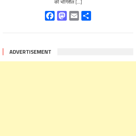
की भोगिशैल […]
Facebook
Mastodon
Email
Share
ADVERTISEMENT