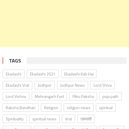
TAGS
Ekadashi
Ekadashi 2021
Ekadashi Kab Hai
Ekadashi Vrat
Jodhpur
Jodhpur News
Lord Shiva
Lord Vishnu
Mehrangarh Fort
Pitru Paksha
puja path
Raksha Bandhan
Religion
religion news
spiritual
Spirituality
spiritual news
Vrat
एकादशी