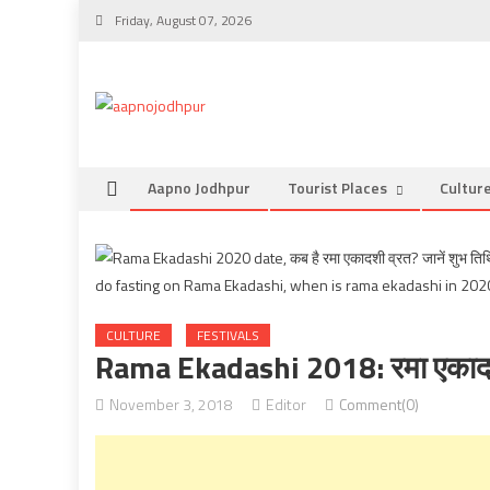
Skip
Friday, August 07, 2026
to
content
Aapno Jodhpur
Tourist Places
Cultur
CULTURE
FESTIVALS
Rama Ekadashi 2018: रमा एकादशी 
November 3, 2018
Editor
Comment(0)