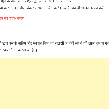
ूर्ति के पास बैठकर श्रीमद्भागवत या गीता का पाठ करें।
 करवा कर, दान-दक्षिणा देकर ससम्मान विदा करें। उसके बाद ही भोजन ग्रहण करें।
 का तत्त्व-रहस्य
ी पूजा
करनी चाह‌िए और भगवान व‌िष्‍णु को
तुलसी
एवं देवी लक्ष्मी की
लाल पुष्प
से पू
र स्वयं भोजन करना चाह‌िए।