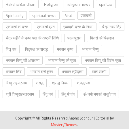
Raksha Bandhan
Religion
religion news
spiritual
Spirituality
spiritual news
Vrat
एकादशी
एकादशी का व्रत
एकादशी व्रत
एकादशी व्रत के नियम
चैत्र नवरात्रि
चैत्र महीने के कृष्ण पक्ष की अष्टमी तिथि
पद्म पुराण
पितरों को पिंडदान
पितृ पक्ष
पितृपक्ष का श्राद्ध
भगवान कृष्ण
भगवान विष्णु
भगवान विष्णु की आराधना
भगवान विष्णु की पूजा
भगवान विष्णु की विशेष पूजा
भगवान शिव
भगवान श्री कृष्ण
भगवान श्रीकृष्ण
माता लक्ष्मी
विष्णु सहस्रनाम
श्राद्ध
श्राद्ध नियम
श्राद्ध पक्ष
श्री विष्णुसहस्त्रनाम
हिंदू धर्म
हिंदू पंचांग
ॐ नमो भगवते वासुदेवाय
Copyright © All Rights Reserved Aapno Jodhpur
|
Editorial by
MysteryThemes
.