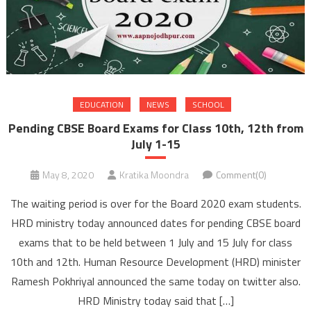
EDUCATION
NEWS
SCHOOL
Pending CBSE Board Exams for Class 10th, 12th from
July 1-15
May 8, 2020
Kratika Moondra
Comment(0)
The waiting period is over for the Board 2020 exam students.
HRD ministry today announced dates for pending CBSE board
exams that to be held between 1 July and 15 July for class
10th and 12th. Human Resource Development (HRD) minister
Ramesh Pokhriyal announced the same today on twitter also.
HRD Ministry today said that […]