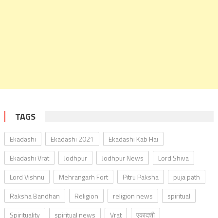
TAGS
Ekadashi
Ekadashi 2021
Ekadashi Kab Hai
Ekadashi Vrat
Jodhpur
Jodhpur News
Lord Shiva
Lord Vishnu
Mehrangarh Fort
Pitru Paksha
puja path
Raksha Bandhan
Religion
religion news
spiritual
Spirituality
spiritual news
Vrat
एकादशी