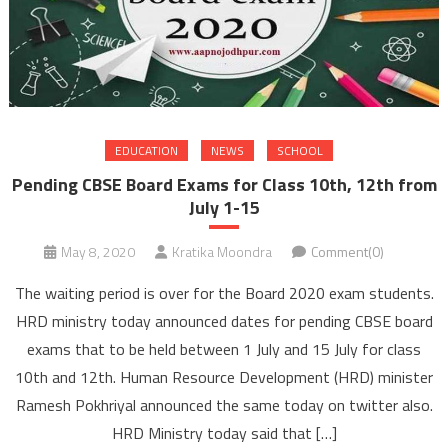
EDUCATION
NEWS
SCHOOL
Pending CBSE Board Exams for Class 10th, 12th from
July 1-15
May 8, 2020
Kratika Moondra
Comment(0)
The waiting period is over for the Board 2020 exam students.
HRD ministry today announced dates for pending CBSE board
exams that to be held between 1 July and 15 July for class
10th and 12th. Human Resource Development (HRD) minister
Ramesh Pokhriyal announced the same today on twitter also.
HRD Ministry today said that […]