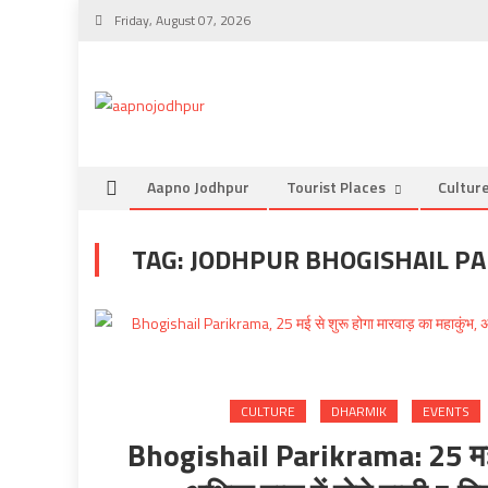
Skip
Friday, August 07, 2026
to
content
Aapno Jodhpur
Tourist Places
Cultur
TAG:
JODHPUR BHOGISHAIL P
CULTURE
DHARMIK
EVENTS
Bhogishail Parikrama: 25 मई से 