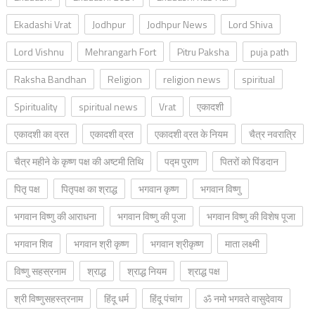
Ekadashi Vrat
Jodhpur
Jodhpur News
Lord Shiva
Lord Vishnu
Mehrangarh Fort
Pitru Paksha
puja path
Raksha Bandhan
Religion
religion news
spiritual
Spirituality
spiritual news
Vrat
एकादशी
एकादशी का व्रत
एकादशी व्रत
एकादशी व्रत के नियम
चैत्र नवरात्रि
चैत्र महीने के कृष्ण पक्ष की अष्टमी तिथि
पद्म पुराण
पितरों को पिंडदान
पितृ पक्ष
पितृपक्ष का श्राद्ध
भगवान कृष्ण
भगवान विष्णु
भगवान विष्णु की आराधना
भगवान विष्णु की पूजा
भगवान विष्णु की विशेष पूजा
भगवान शिव
भगवान श्री कृष्ण
भगवान श्रीकृष्ण
माता लक्ष्मी
विष्णु सहस्रनाम
श्राद्ध
श्राद्ध नियम
श्राद्ध पक्ष
श्री विष्णुसहस्त्रनाम
हिंदू धर्म
हिंदू पंचांग
ॐ नमो भगवते वासुदेवाय