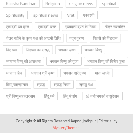
Raksha Bandhan
Religion
religion news
spiritual
Spirituality
spiritual news
Vrat
एकादशी
एकादशी का व्रत
एकादशी व्रत
एकादशी व्रत के नियम
चैत्र नवरात्रि
चैत्र महीने के कृष्ण पक्ष की अष्टमी तिथि
पद्म पुराण
पितरों को पिंडदान
पितृ पक्ष
पितृपक्ष का श्राद्ध
भगवान कृष्ण
भगवान विष्णु
भगवान विष्णु की आराधना
भगवान विष्णु की पूजा
भगवान विष्णु की विशेष पूजा
भगवान शिव
भगवान श्री कृष्ण
भगवान श्रीकृष्ण
माता लक्ष्मी
विष्णु सहस्रनाम
श्राद्ध
श्राद्ध नियम
श्राद्ध पक्ष
श्री विष्णुसहस्त्रनाम
हिंदू धर्म
हिंदू पंचांग
ॐ नमो भगवते वासुदेवाय
Copyright © All Rights Reserved Aapno Jodhpur
|
Editorial by
MysteryThemes
.