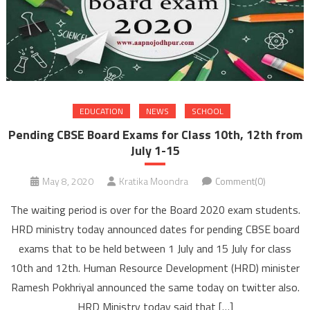
EDUCATION
NEWS
SCHOOL
Pending CBSE Board Exams for Class 10th, 12th from
July 1-15
May 8, 2020
Kratika Moondra
Comment(0)
The waiting period is over for the Board 2020 exam students.
HRD ministry today announced dates for pending CBSE board
exams that to be held between 1 July and 15 July for class
10th and 12th. Human Resource Development (HRD) minister
Ramesh Pokhriyal announced the same today on twitter also.
HRD Ministry today said that […]