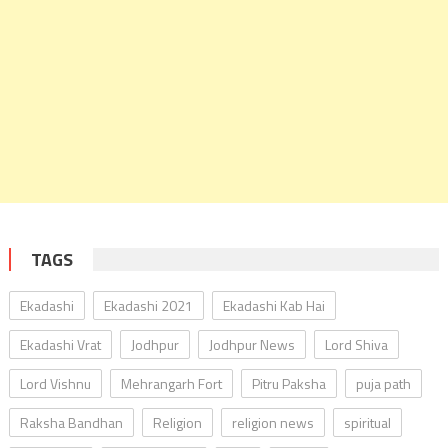
TAGS
Ekadashi
Ekadashi 2021
Ekadashi Kab Hai
Ekadashi Vrat
Jodhpur
Jodhpur News
Lord Shiva
Lord Vishnu
Mehrangarh Fort
Pitru Paksha
puja path
Raksha Bandhan
Religion
religion news
spiritual