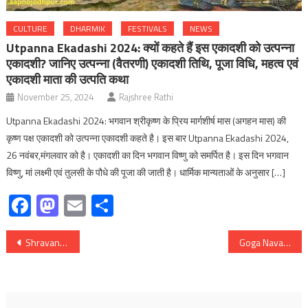
CULTURE
DHARMIK
FESTIVALS
NEWS
Utpanna Ekadashi 2024: क्यों कहते हैं इस एकादशी को उत्पन्ना
एकादशी? जानिए उत्पन्ना (वैतरणी) एकादशी तिथि, पूजा विधि, महत्व एवं
एकादशी माता की उत्पति कथा
November 25, 2024
Rajshree Rathi
Utpanna Ekadashi 2024: भगवान श्रीकृष्ण के प्रिय मार्गशीर्ष मास (अगहन मास) की
कृष्ण पक्ष एकादशी को उत्पन्ना एकादशी कहते है। इस बार Utpanna Ekadashi 2024,
26 नवंबर,मंगलवार को है। एकादशी का दिन भगवान विष्णु को समर्पित है। इस दिन भगवान
विष्णु, मां लक्ष्मी एवं तुलसी के पौधे की पूजा की जाती है। धार्मिक मान्यताओं के अनुसार […]
Facebook
Mastodon
Email
Share
Post
Shravan Putrada Ekadashi 2025: क्यों रखा जाता है सावन पुत्रदा एकादशी व्रत; जानिए व्रत-पूजन विधि, व्रत पारण मुहूर्त, कथा, महत्व एवं संतान गोपाल मंत्र
Goga Navami 2025: क्यों मनाया जाता है गोगा नवमी पर्व, जानिए सर्पों के देवता ‘गोगा जी’ की पूजा विधि, जन्म कथा और महत्‍व
navigation