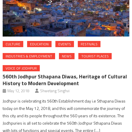
CULTURE
EDUCATION
EVENTS
FESTIVALS
INDUSTRIES & EMPLOYMENT
NEWS
TOURIST PLACES
VOICE OF JODHPUR
560th Jodhpur Sthapana Diwas, Heritage of Cultural
History to Modern Development
May 12, 2018
Shwetang Singhvi
Jodhpur is celebrating its 560th Establishment day i.e Sthapana Diwas
today on the May 12, 2018, and this will commemorate the journey of
this city and its people throughout the 560 years of its existence. The
Jodhpuries is all set to celebrate the 560th Jodhpur Sthapana Diwas
with lots of functions and special events. The entire […]