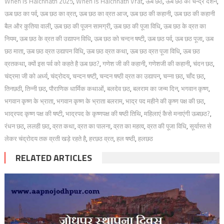
When Is Halchhath 2025
,
When Is Halchhath Vrat
,
ऊब छठ
,
ऊब छठ का चन्द्र दर्शन
,
ऊब छठ का पर्व
,
ऊब छठ का व्रत
,
ऊब छठ का व्रत आज
,
ऊब छठ की कहानी
,
ऊब छठ की कहानी
बैल और कुतिया वाली
,
ऊब छठ की पूजन सामग्री
,
ऊब छठ की पूजा विधि
,
ऊब छठ के व्रत का
नियम
,
ऊब छठ के व्रत की उद्यापन विधि
,
ऊब छठ को चन्दन षष्टी
,
ऊब छठ पर्व
,
ऊब छठ पूजा
,
ऊब
छठ माता
,
ऊब छठ व्रत उद्यापन विधि
,
ऊब छठ व्रत कथा
,
ऊब छठ व्रत पूजा विधि
,
ऊब छठ
व्रतकथा
,
क्यों इस पर्व को कहते है ऊब छठ?
,
गणेश जी की कहानी
,
गणेशजी की कहानी
,
चंदन छठ
,
चंद्रमा जी को अर्ध्य
,
चंद्रोदय
,
चन्दन षष्टी
,
चन्दन षष्ठी व्रत का उद्यापन
,
चन्ना छठ
,
चाँद छठ
,
तिनछठी
,
तिन्नी छठ
,
पौराणिक धार्मिक कथाओं
,
बलदेव छठ
,
बलराम का जन्म दिन
,
भगवान कृष्ण
,
भगवान कृष्ण के भ्राता
,
भगवान कृष्ण के भ्राता बलराम
,
भाद्र पद महीने की कृष्ण पक्ष की छठ
,
भाद्रपद कृष्ण पक्ष की षष्टी
,
भाद्रपद के कृष्णपक्ष की षष्ठी तिथि
,
महिलाएं कैसे मनाएंगी ऊबछठ?
,
रंधन छठ
,
ललही छठ
,
व्रत कथा
,
व्रत का पालना
,
व्रत का महत्व
,
व्रत की पूजा विधि
,
सूर्यास्त से
लेकर चंद्रोदय तक व्रती खड़े रहते है
,
हरछठ व्रत
,
हल षष्ठी
,
हलछठ
RELATED ARTICLES