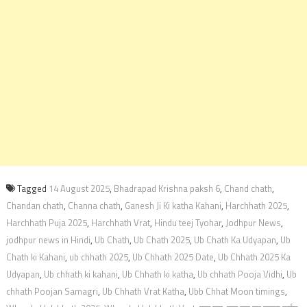
Tagged
14 August 2025
,
Bhadrapad Krishna paksh 6
,
Chand chath
,
Chandan chath
,
Channa chath
,
Ganesh Ji Ki katha Kahani
,
Harchhath 2025
,
Harchhath Puja 2025
,
Harchhath Vrat
,
Hindu teej Tyohar
,
Jodhpur News
,
jodhpur news in Hindi
,
Ub Chath
,
Ub Chath 2025
,
Ub Chath Ka Udyapan
,
Ub
Chath ki Kahani
,
ub chhath 2025
,
Ub Chhath 2025 Date
,
Ub Chhath 2025 Ka
Udyapan
,
Ub chhath ki kahani
,
Ub Chhath ki katha
,
Ub chhath Pooja Vidhi
,
Ub
chhath Poojan Samagri
,
Ub Chhath Vrat Katha
,
Ubb Chhat Moon timings
,