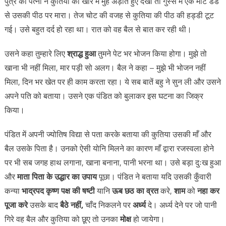
पुत्र की पत्नी ने कुतिया को खीर में मुँह अड़ाते हुए देखा तो गुस्से में एक मोटे डंडे
से उसकी पीठ पर मारा। तेज चोट की वजह से कुतिया की पीठ की हड्डी टूट
गई। उसे बहुत दर्द हो रहा था। रात को वह बैल से बात कर रही थी।
उसने कहा तुम्हारे लिए
श्राद्ध हुआ
तुमने पेट भर भोजन किया होगा। मुझे तो
खाना भी नहीं मिला, मार पड़ी सो अलग। बैल ने कहा – मुझे भी भोजन नहीं
मिला, दिन भर खेत पर ही काम करता रहा। ये सब बातें बहु ने सुन ली और उसने
अपने पति को बताया। उसने एक पंडित को बुलाकर इस घटना का जिक्र
किया।
पंडित में अपनी ज्योतिष विद्या से पता करके बताया की कुतिया उसकी माँ और
बैल उसके पिता है। उनको ऐसी योनि मिलने का कारण माँ द्वारा रजस्वला होने
पर भी सब जगह हाथ लगाना, खाना बनाना, पानी भरना था। उसे बड़ा दुःख हुआ
और
माता पिता के उद्धार का उपाय
पूछा। पंडित ने बताया यदि उसकी कुँवारी
कन्या
भाद्रपद कृष्ण पक्ष की षष्टी
यानि
ऊब छठ का व्रत
करे,
शाम
को
नहा कर
पूजा करे
उसके बाद
बैठे नहीं,
चाँद निकलने पर
अर्ध्य
दे। अर्ध्य देने पर जो पानी
गिरे वह बैल और कुतिया को छूए तो उनका
मोक्ष
हो जायेगा।