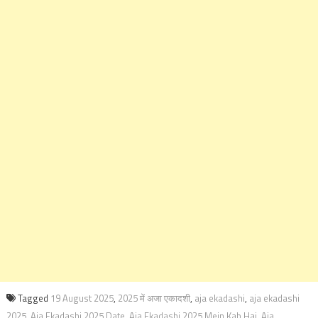
Tagged
19 August 2025
,
2025 में अजा एकादशी
,
aja ekadashi
,
aja ekadashi
2025
,
Aja Ekadashi 2025 Date
,
Aja Ekadashi 2025 Mein Kab Hai
,
Aja