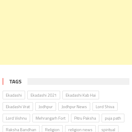
TAGS
Ekadashi
Ekadashi 2021
Ekadashi Kab Hai
Ekadashi Vrat
Jodhpur
Jodhpur News
Lord Shiva
Lord Vishnu
Mehrangarh Fort
Pitru Paksha
puja path
Raksha Bandhan
Religion
religion news
spiritual