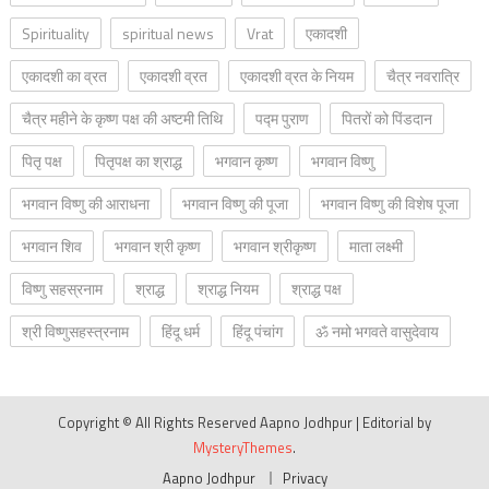
Spirituality
spiritual news
Vrat
एकादशी
एकादशी का व्रत
एकादशी व्रत
एकादशी व्रत के नियम
चैत्र नवरात्रि
चैत्र महीने के कृष्ण पक्ष की अष्टमी तिथि
पद्म पुराण
पितरों को पिंडदान
पितृ पक्ष
पितृपक्ष का श्राद्ध
भगवान कृष्ण
भगवान विष्णु
भगवान विष्णु की आराधना
भगवान विष्णु की पूजा
भगवान विष्णु की विशेष पूजा
भगवान शिव
भगवान श्री कृष्ण
भगवान श्रीकृष्ण
माता लक्ष्मी
विष्णु सहस्रनाम
श्राद्ध
श्राद्ध नियम
श्राद्ध पक्ष
श्री विष्णुसहस्त्रनाम
हिंदू धर्म
हिंदू पंचांग
ॐ नमो भगवते वासुदेवाय
Copyright © All Rights Reserved Aapno Jodhpur
|
Editorial by
MysteryThemes
.
Aapno Jodhpur
Privacy