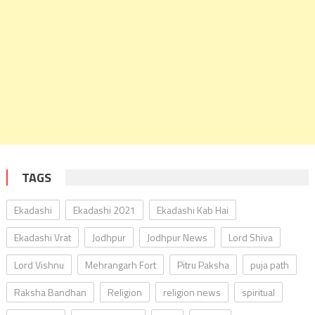
TAGS
Ekadashi
Ekadashi 2021
Ekadashi Kab Hai
Ekadashi Vrat
Jodhpur
Jodhpur News
Lord Shiva
Lord Vishnu
Mehrangarh Fort
Pitru Paksha
puja path
Raksha Bandhan
Religion
religion news
spiritual