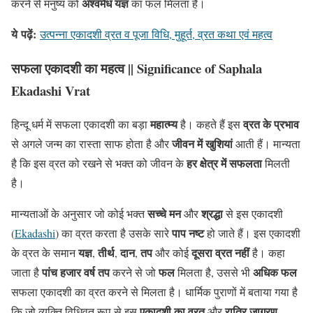
अश्वमेध यज्ञ
करने से मनुष्य को
का फल मिलता है।
ये
पढ़ें
:
उत्पन्ना एकादशी व्रत व पूजा विधि, मुहूर्त, व्रत कथा एवं महत्व
सफला
एकादशी
का
महत्
व
|| Significance of Saphala
Ekadashi Vrat
महात्‍म्‍य
व्रत के प्रभाव
हिन्‍दू धर्म में सफला एकादशी का बड़ा
है। कहते हैं इस
जीवन में खुशियां
से अगले जन्म का रास्ता साफ होता है और
आती हैं। मान्‍यता
हर क्षेत्र में सफलता
है कि इस व्रत को रखने से भक्‍त को जीवन के
मिलती
है।
सच्‍चे मन
श्रद्धा
मान्यताओं के अनुसार जो कोई भक्‍त
और
से इस एकादशी
पाप नष्‍ट
(
Ekadashi
) का व्रत करता है उसके सारे
हो जाते हैं। इस एकादशी
यज्ञ
तीर्थ
दान
तप
दूसरा व्रत नहीं
के व्रत के समान
,
,
,
और कोई
है। कहा
पांच हजार वर्ष तप
फल
अधिक फल
जाता है
करने से जो
मिलता है, उससे भी
सफला एकादशी का व्रत करने से मिलता है। धार्मिक पुराणों में बताया गया है
एकादशी का व्रत
रात्रि जागरण
कि जो व्यक्ति विधिवत रूप से इस
और