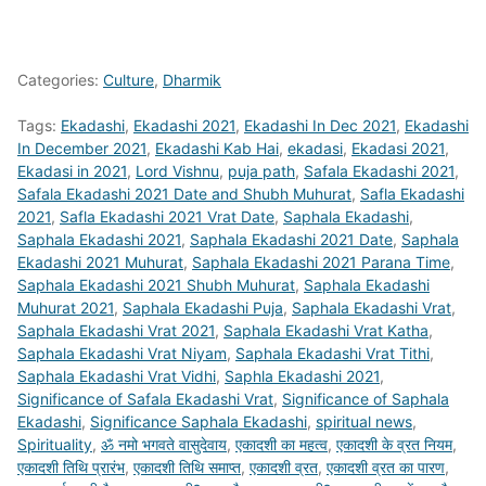
Categories:
Culture
,
Dharmik
Tags:
Ekadashi
,
Ekadashi 2021
,
Ekadashi In Dec 2021
,
Ekadashi
In December 2021
,
Ekadashi Kab Hai
,
ekadasi
,
Ekadasi 2021
,
Ekadasi in 2021
,
Lord Vishnu
,
puja path
,
Safala Ekadashi 2021
,
Safala Ekadashi 2021 Date and Shubh Muhurat
,
Safla Ekadashi
2021
,
Safla Ekadashi 2021 Vrat Date
,
Saphala Ekadashi
,
Saphala Ekadashi 2021
,
Saphala Ekadashi 2021 Date
,
Saphala
Ekadashi 2021 Muhurat
,
Saphala Ekadashi 2021 Parana Time
,
Saphala Ekadashi 2021 Shubh Muhurat
,
Saphala Ekadashi
Muhurat 2021
,
Saphala Ekadashi Puja
,
Saphala Ekadashi Vrat
,
Saphala Ekadashi Vrat 2021
,
Saphala Ekadashi Vrat Katha
,
Saphala Ekadashi Vrat Niyam
,
Saphala Ekadashi Vrat Tithi
,
Saphala Ekadashi Vrat Vidhi
,
Saphla Ekadashi 2021
,
Significance of Safala Ekadashi Vrat
,
Significance of Saphala
Ekadashi
,
Significance Saphala Ekadashi
,
spiritual news
,
Spirituality
,
ॐ नमो भगवते वासुदेवाय
,
एकादशी का महत्व
,
एकादशी के व्रत नियम
,
एकादशी तिथि प्रारंभ
,
एकादशी तिथि समाप्‍त
,
एकादशी व्रत
,
एकादशी व्रत का पारण
,