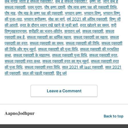
कब मनाई जाती है सफला एकादशी?
,
कब है सफला एकादशी?
,
कृष्ण जी
,
जानें कब है
सफला एकादशी
,
पद्म पुराण
,
पौष कृष्ण दशमी
,
पौष मास कृष्ण पक्ष की एकादशी तिथि
,
पौष माह
,
पौष माह के कृष्ण पक्ष की एकादशी
,
भगवान कृष्ण
,
भगवान विष्णु
,
भगवान विष्णु
की पूजा-पाठ
,
भगवान श्रीकृष्ण
,
मोक्ष का मार्ग
,
वर्ष 2021 की अंतिम एकादशी
,
विष्‍णु जी
की आरती
,
व्रत के दौरान ध्यान रखें खाने से जुड़ी बातें
,
व्रत खोलने का समय
,
श्री
विष्णुसहस्त्रनाम
,
श्रीहरि का भजन-कीर्तन
,
सनातन धर्म
,
सफला एकादशी
,
सफला
एकादशी कब है
,
सफला एकादशी का धार्मिक महत्व
,
सफला एकादशी का महत्‍व
,
सफला
एकादशी का व्रत
,
सफला एकादशी का समय
,
सफला एकादशी की तिथि
,
सफला एकादशी
की तिथि और शुभ मुहूर्त
,
सफला एकादशी की पूजा विधि
,
सफला एकादशी की प्रचलित
कथा
,
सफला एकादशी के माहात्म्य
,
सफला एकादशी पूजा विधि
,
सफला एकादशी व्रत
,
सफला एकादशी व्रत कथा
,
सफला एकादशी व्रत का शुभ मुहूर्त
,
सफला एकादशी व्रत
की पूजा विधि
,
सफला एकादशी व्रत विधि
,
साल 2021 की last एकादशी
,
साल 2021
की एकादशी
,
साल की पहली एकादशी
,
हिंदू धर्म
Leave a Comment
AapnoJodhpur
Back to top