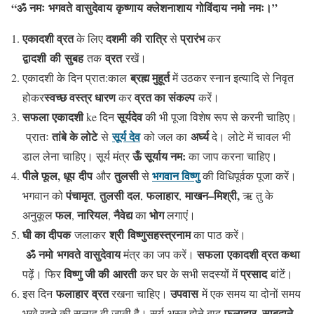
“ॐ
नमः
भगवते
वासुदेवाय
कृष्णाय
क्लेशनाशाय
गोविंदाय
नमो
नमः।”
एकादशी व्रत
दशमी
की
रात्रि
प्रारंभ
के लिए
से
कर
द्वादशी
की
सुबह
व्रत
तक
रखें।
ब्रह्म मुहूर्त
एकादशी के दिन प्रात:काल
में उठकर
स्नान इत्यादि से निवृत
स्वच्छ वस्त्र धारण
व्रत का संकल्प
होकर
कर
करें।
सफला एकादशी
सूर्यदेव
ke दिन
की भी पूजा विशेष रूप से करनी चाहिए।
तांबे के लोटे
सूर्य देव
अर्घ्य
प्रातः
से
को जल का
दे। लोटे में चावल भी
ऊँ सूर्याय नम:
डाल लेना चाहिए। सूर्य मंत्र
का जाप करना चाहिए।
पीले फूल, धूप दीप
तुलसी
भगवान विष्णु
और
से
की विधिपूर्वक पूजा करें।
पंचामृत
तुलसी दल
फलाहार
माखन
–
मिश्री,
भगवान को
,
,
,
ऋ तु के
फल
नारियल
नैवेद्य
भोग
अनुकूल
,
,
का
लगाएं।
घी का दीपक
श्री
विष्णुसहस्त्रनाम
जलाकर
का पाठ करें।
ॐ
नमो
भगवते
वासुदेवाय
सफला
एकादशी व्रत कथा
मंत्र का जप करें।
विष्‍णु जी की आरती
प्रसाद
पढ़ें। फिर
कर घर के सभी सदस्‍यों में
बांटें।
फलाहार
व्रत
उपवास
इस दिन
रखना चाहिए।
में एक समय या दोनों समय
फलाहार, साबूदाने
भूखे रहने की सलाह दी जाती है। सूर्य अस्त होने बाद