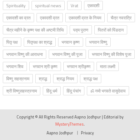
Spirituality
spiritual news
Vrat
एकादशी
एकादशी का व्रत
एकादशी व्रत
एकादशी व्रत के नियम
चैत्र नवरात्रि
चैत्र महीने के कृष्ण पक्ष की अष्टमी तिथि
पद्म पुराण
पितरों को पिंडदान
पितृ पक्ष
पितृपक्ष का श्राद्ध
भगवान कृष्ण
भगवान विष्णु
भगवान विष्णु की आराधना
भगवान विष्णु की पूजा
भगवान विष्णु की विशेष पूजा
भगवान शिव
भगवान श्री कृष्ण
भगवान श्रीकृष्ण
माता लक्ष्मी
विष्णु सहस्रनाम
श्राद्ध
श्राद्ध नियम
श्राद्ध पक्ष
श्री विष्णुसहस्त्रनाम
हिंदू धर्म
हिंदू पंचांग
ॐ नमो भगवते वासुदेवाय
Copyright © All Rights Reserved Aapno Jodhpur
|
Editorial by
MysteryThemes
.
Aapno Jodhpur
Privacy