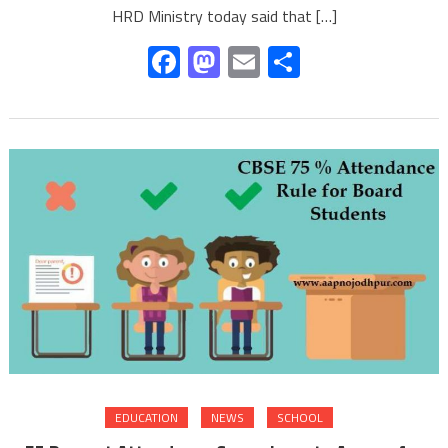
HRD Ministry today said that […]
Facebook
Mastodon
Email
Share
EDUCATION
NEWS
SCHOOL