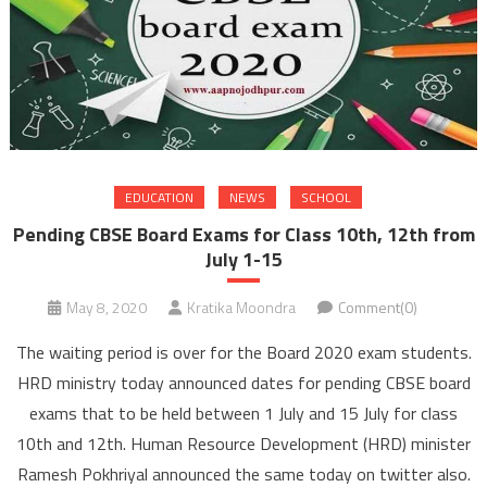
EDUCATION
NEWS
SCHOOL
Pending CBSE Board Exams for Class 10th, 12th from
July 1-15
May 8, 2020
Kratika Moondra
Comment(0)
The waiting period is over for the Board 2020 exam students.
HRD ministry today announced dates for pending CBSE board
exams that to be held between 1 July and 15 July for class
10th and 12th. Human Resource Development (HRD) minister
Ramesh Pokhriyal announced the same today on twitter also.