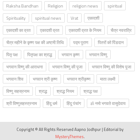
Raksha Bandhan
Religion
religion news
spiritual
Spirituality
spiritual news
Vrat
एकादशी
एकादशी का व्रत
एकादशी व्रत
एकादशी व्रत के नियम
चैत्र नवरात्रि
चैत्र महीने के कृष्ण पक्ष की अष्टमी तिथि
पद्म पुराण
पितरों को पिंडदान
पितृ पक्ष
पितृपक्ष का श्राद्ध
भगवान कृष्ण
भगवान विष्णु
भगवान विष्णु की आराधना
भगवान विष्णु की पूजा
भगवान विष्णु की विशेष पूजा
भगवान शिव
भगवान श्री कृष्ण
भगवान श्रीकृष्ण
माता लक्ष्मी
विष्णु सहस्रनाम
श्राद्ध
श्राद्ध नियम
श्राद्ध पक्ष
श्री विष्णुसहस्त्रनाम
हिंदू धर्म
हिंदू पंचांग
ॐ नमो भगवते वासुदेवाय
Copyright © All Rights Reserved Aapno Jodhpur
|
Editorial by
MysteryThemes
.