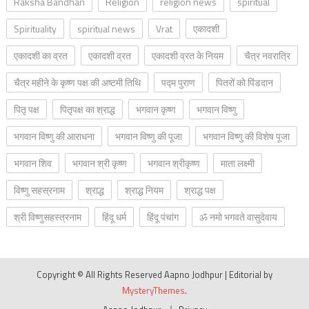
Raksha Bandhan
Religion
religion news
spiritual
Spirituality
spiritual news
Vrat
एकादशी
एकादशी का व्रत
एकादशी व्रत
एकादशी व्रत के नियम
चैत्र नवरात्रि
चैत्र महीने के कृष्ण पक्ष की अष्टमी तिथि
पद्म पुराण
पितरों को पिंडदान
पितृ पक्ष
पितृपक्ष का श्राद्ध
भगवान कृष्ण
भगवान विष्णु
भगवान विष्णु की आराधना
भगवान विष्णु की पूजा
भगवान विष्णु की विशेष पूजा
भगवान शिव
भगवान श्री कृष्ण
भगवान श्रीकृष्ण
माता लक्ष्मी
विष्णु सहस्रनाम
श्राद्ध
श्राद्ध नियम
श्राद्ध पक्ष
श्री विष्णुसहस्त्रनाम
हिंदू धर्म
हिंदू पंचांग
ॐ नमो भगवते वासुदेवाय
Copyright © All Rights Reserved Aapno Jodhpur
|
Editorial by
MysteryThemes
.