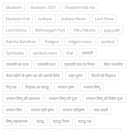
Ekadashi
Ekadashi 2021
Ekadashi Kab Hai
Ekadashi Vrat
Jodhpur
Jodhpur News
Lord Shiva
Lord Vishnu
Mehrangarh Fort
Pitru Paksha
puja path
Raksha Bandhan
Religion
religion news
spiritual
Spirituality
spiritual news
Vrat
एकादशी
एकादशी का व्रत
एकादशी व्रत
एकादशी व्रत के नियम
चैत्र नवरात्रि
चैत्र महीने के कृष्ण पक्ष की अष्टमी तिथि
पद्म पुराण
पितरों को पिंडदान
पितृ पक्ष
पितृपक्ष का श्राद्ध
भगवान कृष्ण
भगवान विष्णु
भगवान विष्णु की आराधना
भगवान विष्णु की पूजा
भगवान विष्णु की विशेष पूजा
भगवान शिव
भगवान श्री कृष्ण
भगवान श्रीकृष्ण
माता लक्ष्मी
विष्णु सहस्रनाम
श्राद्ध
श्राद्ध नियम
श्राद्ध पक्ष