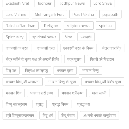
Ekadashi Vrat
Jodhpur
Jodhpur News
Lord Shiva
Lord Vishnu
Mehrangarh Fort
Pitru Paksha
puja path
Raksha Bandhan
Religion
religion news
spiritual
Spirituality
spiritual news
Vrat
एकादशी
एकादशी का व्रत
एकादशी व्रत
एकादशी व्रत के नियम
चैत्र नवरात्रि
चैत्र महीने के कृष्ण पक्ष की अष्टमी तिथि
पद्म पुराण
पितरों को पिंडदान
पितृ पक्ष
पितृपक्ष का श्राद्ध
भगवान कृष्ण
भगवान विष्णु
भगवान विष्णु की आराधना
भगवान विष्णु की पूजा
भगवान विष्णु की विशेष पूजा
भगवान शिव
भगवान श्री कृष्ण
भगवान श्रीकृष्ण
माता लक्ष्मी
विष्णु सहस्रनाम
श्राद्ध
श्राद्ध नियम
श्राद्ध पक्ष
श्री विष्णुसहस्त्रनाम
हिंदू धर्म
हिंदू पंचांग
ॐ नमो भगवते वासुदेवाय