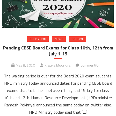
EDUCATION
NEWS
SCHOOL
Pending CBSE Board Exams for Class 10th, 12th from
July 1-15
May 8, 2020
Kratika Moondra
Comment(0)
The waiting period is over for the Board 2020 exam students.
HRD ministry today announced dates for pending CBSE board
exams that to be held between 1 July and 15 July for class
10th and 12th. Human Resource Development (HRD) minister
Ramesh Pokhriyal announced the same today on twitter also.
HRD Ministry today said that […]