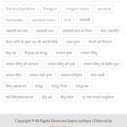
Raksha Bandhan
Religion
religion news
spiritual
Spirituality
spiritual news
Vrat
एकादशी
एकादशी का व्रत
एकादशी व्रत
एकादशी व्रत के नियम
चैत्र नवरात्रि
चैत्र महीने के कृष्ण पक्ष की अष्टमी तिथि
पद्म पुराण
पितरों को पिंडदान
पितृ पक्ष
पितृपक्ष का श्राद्ध
भगवान कृष्ण
भगवान विष्णु
भगवान विष्णु की आराधना
भगवान विष्णु की पूजा
भगवान विष्णु की विशेष पूजा
भगवान शिव
भगवान श्री कृष्ण
भगवान श्रीकृष्ण
माता लक्ष्मी
विष्णु सहस्रनाम
श्राद्ध
श्राद्ध नियम
श्राद्ध पक्ष
श्री विष्णुसहस्त्रनाम
हिंदू धर्म
हिंदू पंचांग
ॐ नमो भगवते वासुदेवाय
Copyright © All Rights Reserved Aapno Jodhpur
|
Editorial by