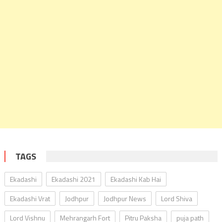
TAGS
Ekadashi
Ekadashi 2021
Ekadashi Kab Hai
Ekadashi Vrat
Jodhpur
Jodhpur News
Lord Shiva
Lord Vishnu
Mehrangarh Fort
Pitru Paksha
puja path