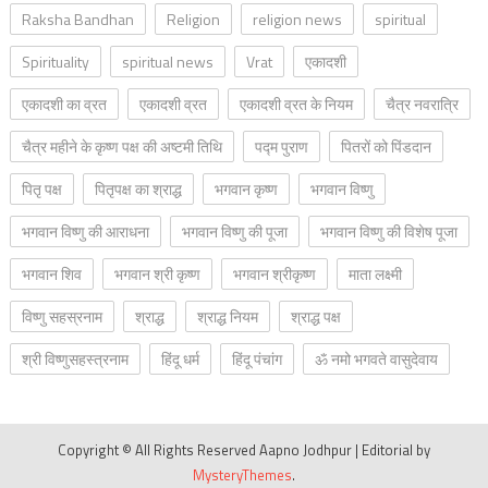
Raksha Bandhan
Religion
religion news
spiritual
Spirituality
spiritual news
Vrat
एकादशी
एकादशी का व्रत
एकादशी व्रत
एकादशी व्रत के नियम
चैत्र नवरात्रि
चैत्र महीने के कृष्ण पक्ष की अष्टमी तिथि
पद्म पुराण
पितरों को पिंडदान
पितृ पक्ष
पितृपक्ष का श्राद्ध
भगवान कृष्ण
भगवान विष्णु
भगवान विष्णु की आराधना
भगवान विष्णु की पूजा
भगवान विष्णु की विशेष पूजा
भगवान शिव
भगवान श्री कृष्ण
भगवान श्रीकृष्ण
माता लक्ष्मी
विष्णु सहस्रनाम
श्राद्ध
श्राद्ध नियम
श्राद्ध पक्ष
श्री विष्णुसहस्त्रनाम
हिंदू धर्म
हिंदू पंचांग
ॐ नमो भगवते वासुदेवाय
Copyright © All Rights Reserved Aapno Jodhpur
|
Editorial by
MysteryThemes
.