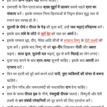
इस दिन
अन्‍न ग्रहण नहीं
करना चाहिए।
एकादशी के दिन प्रात:काल
ब्रह्म मुहूर्त में उठकर
सबसे पहले
व्रत का
संकल्प
करें। इसके पश्चात नित्य क्रियाओं से निवृत्त होकर शुद्ध जल से
स्नान कर स्वच्छ हो लें।
तुलसी के पौधे
व
पीपल के पेड़
की पूजा करें, उन्हें
जल चढ़ाएं
,
परिक्रमा
करें।
इसके बाद
तांबे के लोटे
से
सूर्य देव
को जल का
अर्घ्य
दे।
इसके पश्चात धूप, दीप, नैवेद्य आदि चीजों से
भगवान विष्णु
के
देवी लक्ष्मी
की
पूजा करें। इसके बाद विष्‍णु जी को
धूप-दीप
दिखाकर
रोली
और
अक्षत
चढ़ाएं।
लाल फूल
,
तुलसी दल
चढ़ाएं, दूध से बनी
मिठाई
का भोग लगाएं।
पूजा पाठ करने के बाद
व्रत-कथा
सुननी चाहिए। इसके बाद
आरती
कर
प्रसाद
बांटें।
दिन भर व्रती को बुरे कर्म करने वाले
पापी
,
दुष्ट व्यक्तियों की संगत से बचना
चाहिये।
इस दिन गरीब और जरूरतमंदों को यथाशक्ति
दान
देना चाहिए।
शाम के समय
पीपल वृक्ष
के नीचे,
पंचमुखी दीपक
जलाएं। विष्णुजी और देवी
लक्ष्मी से
धन संबंधी परेशानियों
को दूर करने की लिए प्रार्थना करें।