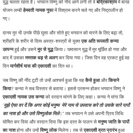
युद्ध चलता रहता है। भगवान विष्णु को नींद आने लगी तो वे
बद्रिकाश्रम
में बारह
योजन लम्बी
हेमवती नामक गुफा
में विश्राम करने चले गए और निद्रालीन हो
गए।
दानव मुर भी उनके पीछे घुसा और सोते हुए भगवान को मारने के लिए बढ़ा तो,
श्रीहरि के शरीर से दिव्य अस्त्र-शस्त्रों से युक्त
एक अति रूपवती कन्या
उत्पन्न
हुई और उसने
मुर से युद्ध
किया। घमासान युद्ध में मुर मूर्छित हो गया और
बाद में उसका
मस्तक धड़ से अलग
कर दिया गया। जिस दिन वह प्रकट हुई वह
दिन
मार्गशीर्ष मास की एकादशी
का दिन था।
जब विष्णु की नींद टूटी तो उन्हें आश्चर्य हुआ कि यह
कैसे हुआ
और
किसने
किया
? कन्या ने सब विस्तार से बताया। इससे प्रसन्न होकर भगवान विष्णु ने
एकादशी नामक उस कन्या
को वरदान मांगने के लिए कहा। कन्या ने मांगा कि
‘
मुझे ऐसा वर दें कि अगर कोई मनुष्य मेरे नाम से उपवास करे तो उसके सारे पापों
का नाश हो और उसे विष्णुलोक मिले
।” तब भगवान ने उसे अपनी प्रिय तिथि
घोषित कर दिया और वरदान दिया कि इस व्रत के पालन से
मनुष्य जाति के पापों
का नाश
होगा और उन्हें
विष्णु लोक
मिलेगा। तब से
एकादशी व्रत प्रारंभ
हुआ