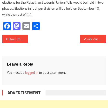
elections for the Rajasthan Students’ Union Polls would be held in two
phases. Elections in Jodhpur division will be held on September 10,
while the rest of […]
Facebook
Mastodon
Email
Share
Post
Dev Uthani Ekadashi 2024: कब है प्रबोधिनी एकादशी जब भगवान विष्णु 4 माह बाद योगनिंद्रा से जागेंगे? जानिए इसका शुभ मुहूर्त, पूजन विधि, एवं महत्व
Vivah Panchami 2024: विवाह पंचमी के दिन विवाह करने से क्यों बचते हैं लोग? जानिए सुखी दांपत्य जीवन और विवाह में आने वाली अड़चने दूर करने के उपाय
navigation
Leave a Reply
You must be
logged in
to post a comment.
ADVERTISEMENT