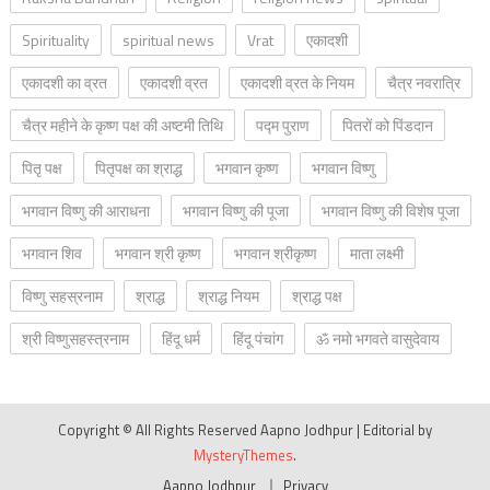
Spirituality
spiritual news
Vrat
एकादशी
एकादशी का व्रत
एकादशी व्रत
एकादशी व्रत के नियम
चैत्र नवरात्रि
चैत्र महीने के कृष्ण पक्ष की अष्टमी तिथि
पद्म पुराण
पितरों को पिंडदान
पितृ पक्ष
पितृपक्ष का श्राद्ध
भगवान कृष्ण
भगवान विष्णु
भगवान विष्णु की आराधना
भगवान विष्णु की पूजा
भगवान विष्णु की विशेष पूजा
भगवान शिव
भगवान श्री कृष्ण
भगवान श्रीकृष्ण
माता लक्ष्मी
विष्णु सहस्रनाम
श्राद्ध
श्राद्ध नियम
श्राद्ध पक्ष
श्री विष्णुसहस्त्रनाम
हिंदू धर्म
हिंदू पंचांग
ॐ नमो भगवते वासुदेवाय
Copyright © All Rights Reserved Aapno Jodhpur
|
Editorial by
MysteryThemes
.
Aapno Jodhpur
Privacy