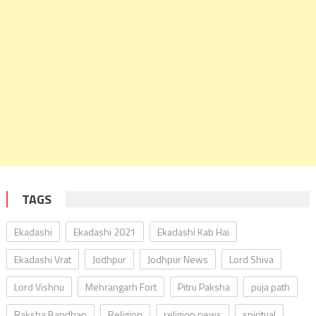
TAGS
Ekadashi
Ekadashi 2021
Ekadashi Kab Hai
Ekadashi Vrat
Jodhpur
Jodhpur News
Lord Shiva
Lord Vishnu
Mehrangarh Fort
Pitru Paksha
puja path
Raksha Bandhan
Religion
religion news
spiritual