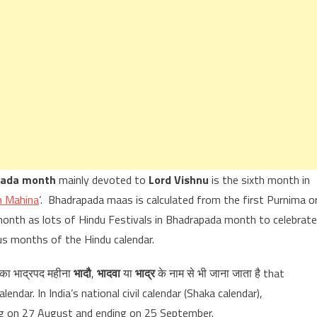
pada month
mainly devoted to
Lord Vishnu
is the sixth month in
n Mahina
‘. Bhadrapada maas is calculated from the first Purnima o
onth as lots of Hindu Festivals in Bhadrapada month to celebrate
us months of the Hindu calendar.
ाग का भाद्रपद महीना
भादौ
,
भादवा
या
भाद्र
के नाम से भी जाना जाता है that
dar. In India’s national civil calendar (Shaka calendar),
ing on 27 August and ending on 25 September.