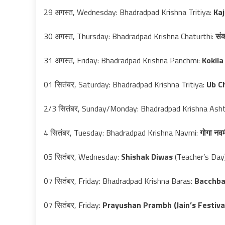
29 अगस्त, Wednesday: Bhadradpad Krishna Tritiya:
Kaj
30 अगस्त, Thursday: Bhadradpad Krishna Chaturthi:
संक
31 अगस्त, Friday: Bhadradpad Krishna Panchmi:
Kokil
01 सितंबर, Saturday: Bhadradpad Krishna Tritiya:
Ub C
2/3 सितंबर, Sunday/Monday: Bhadradpad Krishna Ash
4 सितंबर, Tuesday: Bhadradpad Krishna Navmi:
गोगा नव
05 सितंबर, Wednesday:
Shishak Diwas
(Teacher’s Day)
07 सितंबर, Friday: Bhadradpad Krishna Baras:
Bacchbar
07 सितंबर, Friday:
Prayushan Prambh (Jain’s Festiva