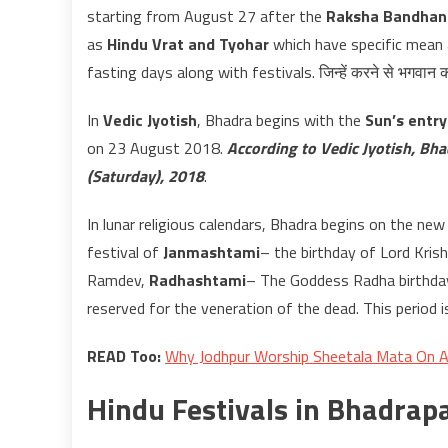
starting from August 27 after the
Raksha Bandhan 
as
Hindu Vrat and Tyohar
which have specific mean an
fasting days along with festivals. जिन्हें करने से भगवान की 
In
Vedic Jyotish
, Bhadra begins with the
Sun’s entry
on 23 August 2018.
According to Vedic Jyotish, Bh
(Saturday), 2018
.
In lunar religious calendars, Bhadra begins on the n
festival of
Janmashtami
– the birthday of Lord Kris
Ramdev,
Radhashtami
– The Goddess Radha birthday
reserved for the veneration of the dead. This period
READ Too:
Why Jodhpur Worship Sheetala Mata On 
Hindu Festivals in Bhadra