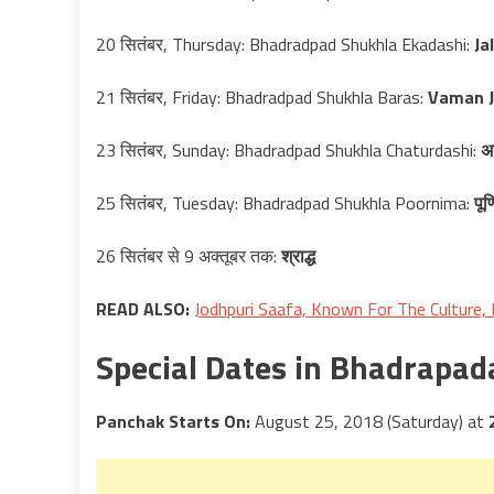
20 सितंबर, Thursday: Bhadradpad Shukhla Ekadashi:
Ja
21 सितंबर, Friday: Bhadradpad Shukhla Baras:
Vaman J
23 सितंबर, Sunday: Bhadradpad Shukhla Chaturdashi:
अन
25 सितंबर, Tuesday: Bhadradpad Shukhla Poornima:
पूर्
26 सितंबर से 9 अक्तूबर तक:
श्राद्ध
READ ALSO:
Jodhpuri Saafa, Known For The Culture,
Special Dates in Bhadrapad
Panchak Starts On:
August 25, 2018 (Saturday) at