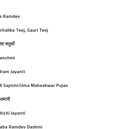
a Ramdev
ritalika Teej, Gauri Teej
ेश चतुर्थी
Panchmi
lram Jayanti
i Saptmi/Uma Maheshwar Pujan
 अष्टमी
hichi Jayanti
aba Ramdev Dashmi