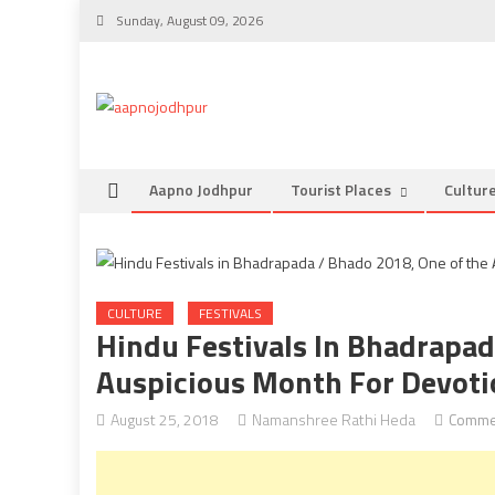
Skip
Sunday, August 09, 2026
to
content
Aapno Jodhpur
Tourist Places
Cultur
CULTURE
FESTIVALS
Hindu Festivals In Bhadrapad
Auspicious Month For Devoti
August 25, 2018
Namanshree Rathi Heda
Comme