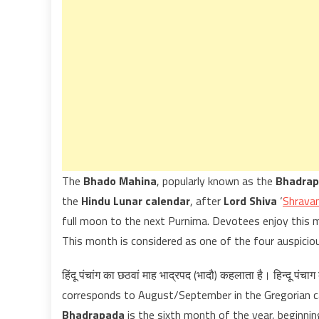
The
Bhado Mahina
, popularly known as the
Bhadra
the
Hindu Lunar calendar
, after
Lord Shiva
‘
Shrava
full moon to the next Purnima. Devotees enjoy this m
This month is considered as one of the four auspicio
हिंदू पंचांग का छठवां माह भाद्रपद (भादौ) कहलाता है। हिन्दू पंच
corresponds to August/September in the Gregorian calen
Bhadrapada
is the sixth month of the year, beginn