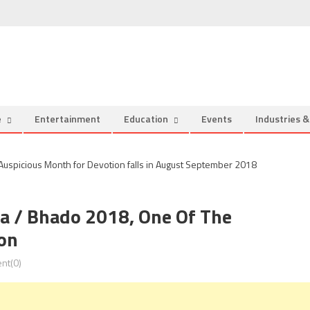
e
Entertainment
Education
Events
Industries 
a / Bhado 2018, One Of The
on
nt(0)