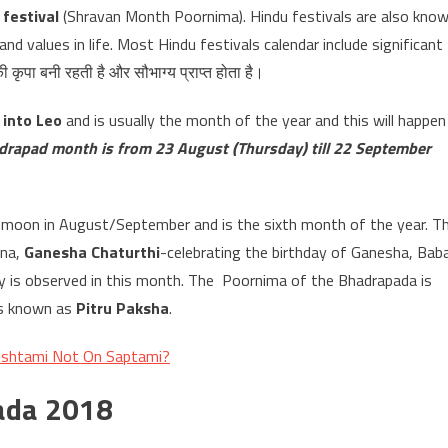
festival
(Shravan Month Poornima). Hindu festivals are also kno
d values in life. Most Hindu festivals calendar include significant
कृपा बनी रहती है और सौभाग्य प्राप्त होता है।
 into Leo
and is usually the month of the year and this will happen
adrapad month is from 23 August (Thursday) till 22 September
ew moon in August/September and is the sixth month of the year. T
hna,
Ganesha Chaturthi
-celebrating the birthday of Ganesha, Bab
 is observed in this month. The Poornima of the Bhadrapada is
 is known as
Pitru Paksha
.
Ashtami Not On Saptami?
pada 2018