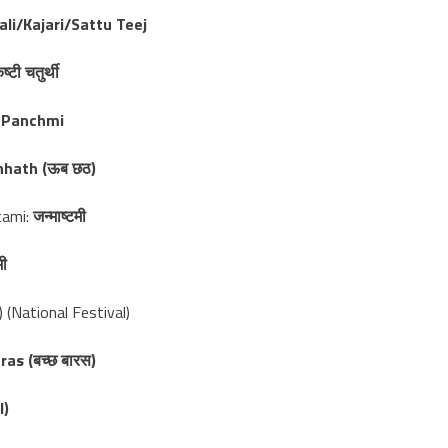
ali/Kajari/Sattu Teej
ष्टी चतुर्थी
a Panchmi
hhath (ऊब छठ)
tami:
जन्माष्टमी
मी
 (National Festival)
as (बच्छ बारस)
l)