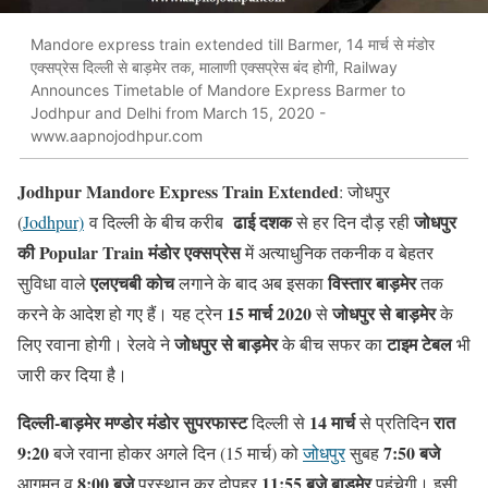
Mandore express train extended till Barmer, 14 मार्च से मंडोर
एक्सप्रेस दिल्ली से बाड़मेर तक, मालाणी एक्सप्रेस बंद होगी, Railway
Announces Timetable of Mandore Express Barmer to
Jodhpur and Delhi from March 15, 2020 -
www.aapnojodhpur.com
Jodhpur Mandore Express Train Extended
: जोधपुर
ढाई दशक
जोधपुर
(
Jodhpur)
व दिल्ली के बीच करीब
से हर दिन दौड़ रही
की Popular Train
मंडोर एक्सप्रेस
में अत्याधुनिक तकनीक व बेहतर
एलएचबी कोच
विस्तार बाड़मेर
सुविधा वाले
लगाने के बाद अब इसका
तक
15 मार्च 2020
जोधपुर से बाड़मेर
करने के आदेश हो गए हैं। यह ट्रेन
से
के
जोधपुर से बाड़मेर
टाइम टेबल
लिए रवाना होगी। रेलवे ने
के बीच सफर का
भी
जारी कर दिया है।
दिल्ली-बाड़मेर मण्डोर मंडोर सुपरफास्ट
14 मार्च
रात
दिल्ली से
से प्रतिदिन
9:20
7:50 बजे
बजे रवाना होकर अगले दिन (15 मार्च) को
जोधपुर
सुबह
8:00 बजे
11:55 बजे बाड़मेर
आगमन व
प्रस्थान कर दोपहर
पहुंचेगी। इसी