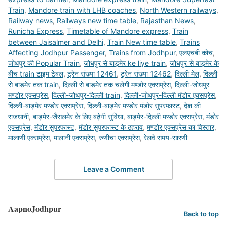
Train
,
Mandore train with LHB coaches
,
North Western railways
,
Railway news
,
Railways new time table
,
Rajasthan News
,
Runicha Express
,
Timetable of Mandore express
,
Train
between Jaisalmer and Delhi
,
Train New time table
,
Trains
Affecting Jodhpur Passenger
,
Trains from Jodhpur
,
एलएचबी कोच
,
जोधपुर की Popular Train
,
जोधपुर से बाड़मेर ke liye train
,
जोधपुर से बाड़मेर के
बीच train टाइम टेबल
,
ट्रेन संख्या 12461
,
ट्रेन संख्या 12462
,
दिल्ली मेल
,
दिल्ली
से बाड़मेर तक train
,
दिल्ली से बाड़मेर तक चलेगी मण्डोर एक्सप्रेस
,
दिल्ली-जोधपुर
मण्डोर एक्सप्रेस
,
दिल्ली-जोधपुर-दिल्ली train
,
दिल्ली-जोधपुर-दिल्ली मंडोर एक्सप्रेस
,
दिल्ली-बाड़मेर मण्डोर एक्सप्रेस
,
दिल्ली-बाड़मेर मण्डोर मंडोर सुपरफास्ट
,
देश की
राजधानी
,
बाड़मेर-जैसलमेर के लिए बढ़ेगी सुविधा
,
बाड़मेर-दिल्ली मण्डोर एक्सप्रेस
,
मंडोर
एक्सप्रेस
,
मंडोर सुपरफास्ट
,
मंडोर सुपरफास्ट के ठहराव
,
मण्डोर एक्सप्रेस का विस्तार
,
मालाणी एक्सप्रेस
,
मालानी एक्सप्रेस
,
रुणीचा एक्सप्रेस
,
रेलवे समय-सारणी
Leave a Comment
AapnoJodhpur
Back to top