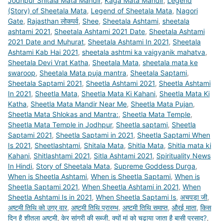
Jodhpur Shitala Mata Mandir
,
Kaga Mata Mandir
,
Legend
(Story) of Sheetala Mata
,
Legend of Sheetala Mata
,
Nagori
Gate
,
Rajasthan लोकपर्व
,
Shee
,
Sheetala Ashtami
,
sheetala
ashtami 2021
,
Sheetala Ashtami 2021 Date
,
Sheetala Ashtami
2021 Date and Muhurat
,
Sheetala Ashtami In 2021
,
Sheetala
Ashtami Kab Hai 2021
,
sheetala ashtmi ka vaigyanik mahatva
,
Sheetala Devi Vrat Katha
,
Sheetala Mata
,
sheetala mata ke
swaroop
,
Sheetala Mata puja mantra
,
Sheetala Saptami
,
Sheetala Saptami 2021
,
Sheetla Ashtami 2021
,
Sheetla Ashtami
In 2021
,
Sheetla Mata
,
Sheetla Mata Ki Kahani
,
Sheetla Mata Ki
Katha
,
Sheetla Mata Mandir Near Me
,
Sheetla Mata Pujan
,
Sheetla Mata Shlokas and Mantra:
,
Sheetla Mata Temple
,
Sheetla Mata Temple in Jodhpur
,
Sheetla saptami
,
Sheetla
Saptami 2021
,
Sheetla Saptami in 2021
,
Sheetla Saptami When
Is 2021
,
Sheetlashtami
,
Shitala Mata
,
Shitla Mata
,
Shitla mata ki
Kahani
,
Shitlashtami 2021
,
Sitla Ashtami 2021
,
Spirituality News
In Hindi
,
Story of Sheetala Mata
,
Supreme Goddess Durga
,
When is Sheetla Ashtami
,
When is Sheetla Saptami
,
When is
Sheetla Saptami 2021
,
When Sheetla Ashtami in 2021
,
When
Sheetla Ashtami Is in 2021
,
When Sheetla Saptami Is
,
अचपड़ा जी
,
अष्टमी तिथि को उग्र वार
,
अष्टमी तिथि प्रारम्भ
,
अष्टमी तिथि समाप्त
,
औरई माता
,
किस
दिन है शीतला अष्टमी
,
केर सांगरी की सब्जी
,
क्‍यों मां को चढ़ाया जाता है बासी प्रसाद?
,