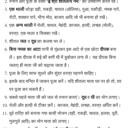
‘हृं श्रीं शीतलायै नमः
स्नान और पूजा के वक्त
‘ का उच्चारण करते रहें।
एक थाली
थोड़ा दही, राबड़ी, चावल (ओलिया), पुआ, पकौड़ी, नमक पारे,
रोटी, शक्कर पारे, भीगा मोठ, बाजरा आदि जो भी बनाया हो रखें।
अन्य थाली
एक
में रोली, चावल, मेहंदी, काजल, हल्दी, लच्छा (मोली),
वस्त्र, एक माला व सिक्का रखें।
जल
दूध
शीतल
व
का कलश भर ले।
बिना नमक का आटा
दीपक
पानी से गूंथकर इस आटे से एक छोटा
बना
लें। इस दीपक में रुई की बत्ती घी में डुबोकर लगा लें। यह दीपक बिना
जलाए ही माता जी को चढ़ाया जाता है।
पूजा के लिए साफ सुथरे और सुंदर वस्त्र पहनने चाहिए।
इसके बाद मन्दिर में जाकर पूजा करें। यदि शीतला माता घर पर हो तो, घर
पर पूजा कर सकते हैं।
दूध
घी
सबसे पहले माता जी को जल से स्नान कराएं।
व
का भोग लगाए।
रोली और हल्दी से टीका करें। काजल, मेहंदी, लच्छा, वस्त्र अर्पित करें।
पूर्व रात्रि को बनाया गया बासी भोजन (दही, राबड़ी, चावल, हलवा, पूरी,
गुलगुले आदि) का भोग माता को लगाए।